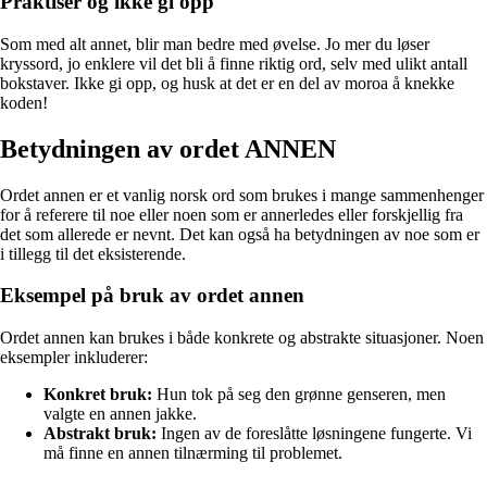
Praktiser og ikke gi opp
Som med alt annet, blir man bedre med øvelse. Jo mer du løser
kryssord, jo enklere vil det bli å finne riktig ord, selv med ulikt antall
bokstaver. Ikke gi opp, og husk at det er en del av moroa å knekke
koden!
Betydningen av ordet ANNEN
Ordet annen er et vanlig norsk ord som brukes i mange sammenhenger
for å referere til noe eller noen som er annerledes eller forskjellig fra
det som allerede er nevnt. Det kan også ha betydningen av noe som er
i tillegg til det eksisterende.
Eksempel på bruk av ordet annen
Ordet annen kan brukes i både konkrete og abstrakte situasjoner. Noen
eksempler inkluderer:
Konkret bruk:
Hun tok på seg den grønne genseren, men
valgte en annen jakke.
Abstrakt bruk:
Ingen av de foreslåtte løsningene fungerte. Vi
må finne en annen tilnærming til problemet.