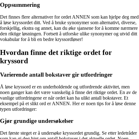
Oppsummering
Det finnes flere alternativer for ordet ANNEN som kan hjelpe deg med
å løse kryssordet ditt. Ved å bruke synonymer som alternativt, diverse,
forskjellig, ekstra og annet, kan du øke sjansene for å komme nærmere
den riktige løsningen. Fortsett å utforske ulike synonymer og utvid ditt
vokabular for å bli en bedre kryssordløser!
Hvordan finne det riktige ordet for
kryssord
Varierende antall bokstaver gir utfordringer
Å løse kryssord er en underholdende og utfordrende aktivitet, men
noen ganger kan det være vanskelig å finne det riktige ordet. En av de
vanlige utfordringene er når ordet kan ha ulikt antall bokstaver. Et
eksempel på et slikt ord er ANNEN. Her er noen tips for å løse denne
typen utfordringer:
Gjør grundige undersøkelser
Det første steget er å undersøke kryssordet grundig. Se etter ledetråder
som kan gi deg hint om antall bokstaver i det aktuelle ordet. Noen