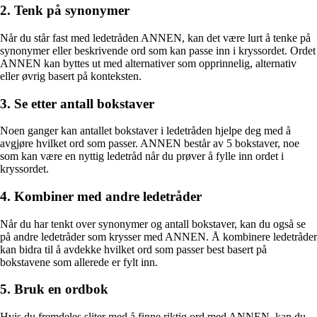
2. Tenk på synonymer
Når du står fast med ledetråden ANNEN, kan det være lurt å tenke på
synonymer eller beskrivende ord som kan passe inn i kryssordet. Ordet
ANNEN kan byttes ut med alternativer som opprinnelig, alternativ
eller øvrig basert på konteksten.
3. Se etter antall bokstaver
Noen ganger kan antallet bokstaver i ledetråden hjelpe deg med å
avgjøre hvilket ord som passer. ANNEN består av 5 bokstaver, noe
som kan være en nyttig ledetråd når du prøver å fylle inn ordet i
kryssordet.
4. Kombiner med andre ledetråder
Når du har tenkt over synonymer og antall bokstaver, kan du også se
på andre ledetråder som krysser med ANNEN. Å kombinere ledetråder
kan bidra til å avdekke hvilket ord som passer best basert på
bokstavene som allerede er fylt inn.
5. Bruk en ordbok
Hvis du fremdeles sliter med å finne riktig ord med ANNEN, kan du