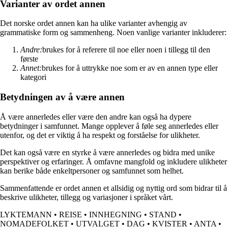
Varianter av ordet annen
Det norske ordet annen kan ha ulike varianter avhengig av
grammatiske form og sammenheng. Noen vanlige varianter inkluderer:
Andre:
brukes for å referere til noe eller noen i tillegg til den
første
Annet:
brukes for å uttrykke noe som er av en annen type eller
kategori
Betydningen av å være annen
Å være annerledes eller være den andre kan også ha dypere
betydninger i samfunnet. Mange opplever å føle seg annerledes eller
utenfor, og det er viktig å ha respekt og forståelse for ulikheter.
Det kan også være en styrke å være annerledes og bidra med unike
perspektiver og erfaringer. Å omfavne mangfold og inkludere ulikheter
kan berike både enkeltpersoner og samfunnet som helhet.
Sammenfattende er ordet annen et allsidig og nyttig ord som bidrar til å
beskrive ulikheter, tillegg og variasjoner i språket vårt.
LYKTEMANN
•
REISE
•
INNHEGNING
•
STAND
•
NOMADEFOLKET
•
UTVALGET
•
DAG
•
KVISTER
•
ANTA
•