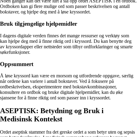
Noen ganger kan det være lurt å slå opp ordet ASEPTISK i en ordbok.
Ordboken kan gi flere mulige ord som passer beskrivelsen og antall
bokstaver, og hjelpe deg med å løse kryssordet.
Bruk tilgjengelige hjelpemidler
I dagens digitale verden finnes det mange ressurser og verktøy som
kan hjelpe deg med å finne riktig ord i kryssord. Du kan benytte deg
av kryssordapper eller nettsteder som tilbyr ordforklaringer og smarte
søkefunksjoner.
Oppsummert
Å løse kryssord kan være en morsom og utfordrende oppgave, særlig
når ordene kan variere i antall bokstaver. Ved å fokusere på
ordbeskrivelsen, eksperimentere med bokstavkombinasjoner,
konsultere en ordbok og bruke digitale hjelpemidler, kan du øke
sjansene for å finne riktig ord som passer inn i kryssordet.
ASEPTISK: Betydning og Bruk i
Medisinsk Kontekst
Ordet aseptisk stammer fra det greske ordet a som betyr uten og sepsis