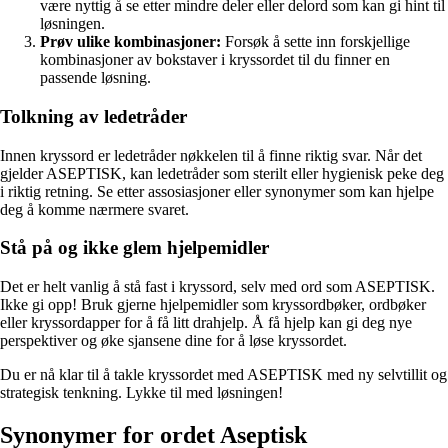
være nyttig å se etter mindre deler eller delord som kan gi hint til
løsningen.
Prøv ulike kombinasjoner:
Forsøk å sette inn forskjellige
kombinasjoner av bokstaver i kryssordet til du finner en
passende løsning.
Tolkning av ledetråder
Innen kryssord er ledetråder nøkkelen til å finne riktig svar. Når det
gjelder ASEPTISK, kan ledetråder som sterilt eller hygienisk peke deg
i riktig retning. Se etter assosiasjoner eller synonymer som kan hjelpe
deg å komme nærmere svaret.
Stå på og ikke glem hjelpemidler
Det er helt vanlig å stå fast i kryssord, selv med ord som ASEPTISK.
Ikke gi opp! Bruk gjerne hjelpemidler som kryssordbøker, ordbøker
eller kryssordapper for å få litt drahjelp. Å få hjelp kan gi deg nye
perspektiver og øke sjansene dine for å løse kryssordet.
Du er nå klar til å takle kryssordet med ASEPTISK med ny selvtillit og
strategisk tenkning. Lykke til med løsningen!
Synonymer for ordet Aseptisk