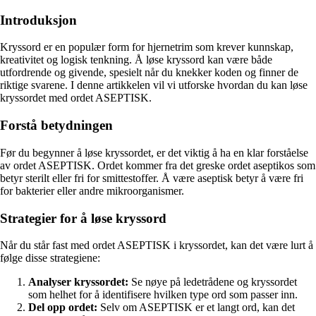
Introduksjon
Kryssord er en populær form for hjernetrim som krever kunnskap,
kreativitet og logisk tenkning. Å løse kryssord kan være både
utfordrende og givende, spesielt når du knekker koden og finner de
riktige svarene. I denne artikkelen vil vi utforske hvordan du kan løse
kryssordet med ordet ASEPTISK.
Forstå betydningen
Før du begynner å løse kryssordet, er det viktig å ha en klar forståelse
av ordet ASEPTISK. Ordet kommer fra det greske ordet aseptikos som
betyr sterilt eller fri for smittestoffer. Å være aseptisk betyr å være fri
for bakterier eller andre mikroorganismer.
Strategier for å løse kryssord
Når du står fast med ordet ASEPTISK i kryssordet, kan det være lurt å
følge disse strategiene:
Analyser kryssordet:
Se nøye på ledetrådene og kryssordet
som helhet for å identifisere hvilken type ord som passer inn.
Del opp ordet:
Selv om ASEPTISK er et langt ord, kan det