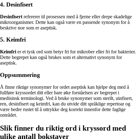
4. Desinfisert
Desinfisert
refererer til prosessen med å fjerne eller drepe skadelige
mikroorganismer. Dette kan også være en passende synonym for å
beskrive noe som er aseptisk.
5. Keimfri
Keimfri
er et tysk ord som betyr fri for mikrober eller fri for bakterier.
Dette begrepet kan også brukes som et alternativt synonym for
aseptisk.
Oppsummering
Å finne riktige synonymer for ordet aseptisk kan hjelpe deg med å
fullføre kryssordet ditt eller bare øke forståelsen av begrepet i
medisinsk terminologi. Ved å bruke synonymer som sterilt, uinfisert,
ren, desinfisert og keimfri, kan du utvide ditt språklige repertoar og
være bedre rustet til å uttrykke deg korrekt innenfor dette faglige
området.
Slik finner du riktig ord i kryssord med
ulike antall bokstaver