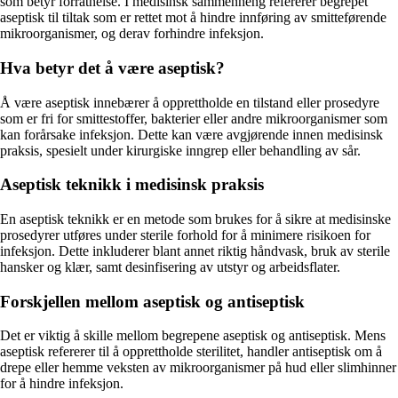
som betyr forråtnelse. I medisinsk sammenheng refererer begrepet
aseptisk til tiltak som er rettet mot å hindre innføring av smitteførende
mikroorganismer, og derav forhindre infeksjon.
Hva betyr det å være aseptisk?
Å være aseptisk innebærer å opprettholde en tilstand eller prosedyre
som er fri for smittestoffer, bakterier eller andre mikroorganismer som
kan forårsake infeksjon. Dette kan være avgjørende innen medisinsk
praksis, spesielt under kirurgiske inngrep eller behandling av sår.
Aseptisk teknikk i medisinsk praksis
En aseptisk teknikk er en metode som brukes for å sikre at medisinske
prosedyrer utføres under sterile forhold for å minimere risikoen for
infeksjon. Dette inkluderer blant annet riktig håndvask, bruk av sterile
hansker og klær, samt desinfisering av utstyr og arbeidsflater.
Forskjellen mellom aseptisk og antiseptisk
Det er viktig å skille mellom begrepene aseptisk og antiseptisk. Mens
aseptisk refererer til å opprettholde sterilitet, handler antiseptisk om å
drepe eller hemme veksten av mikroorganismer på hud eller slimhinner
for å hindre infeksjon.