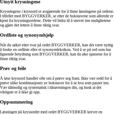
Utnytt krysningene
Krysningene i kryssord er avgjørende for å finne løsningene på ordene.
I tilfellet med BYGGVERKER, se etter de bokstavene som allerede er
kjent fra krysningsordene. Dette vil bidra til å snevre inn mulighetene
og gjøre det lettere å finne riktig svar.
Ordliste og synonymhjelp
Når du søker etter svar på ordet BYGGVERKER, kan det være nyttig
å bruke en ordliste eller et synonymleksikon. Ved å se på ord som har
lignende betydning som BYGGVERKER, kan du øke sjansene for å
finne riktig svar.
Prøv og feile
Å løse kryssord handler ofte om å prøve seg fram. Ikke vær redd for å
prøve ulike kombinasjoner av bokstaver for å se hva som passer inn.
Vær tålmodig og systematisk i tilnærmingen din, og husk at det
viktigste er å ikke gi opp.
Oppsummering
Løsningen på kryssordet med ordet BYGGVERKER krever en