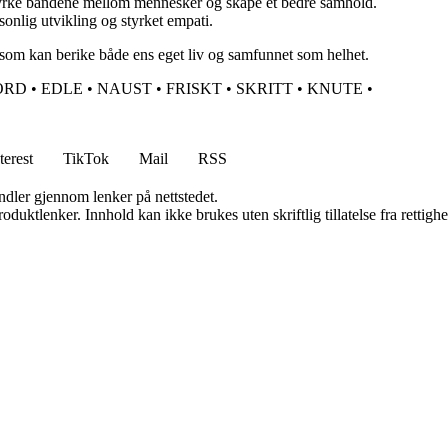
styrke båndene mellom mennesker og skape et bedre samhold.
sonlig utvikling og styrket empati.
g som kan berike både ens eget liv og samfunnet som helhet.
ORD
•
EDLE
•
NAUST
•
FRISKT
•
SKRITT
•
KNUTE
•
terest
TikTok
Mail
RSS
andler gjennom lenker på nettstedet.
oduktlenker. Innhold kan ikke brukes uten skriftlig tillatelse fra rettigh