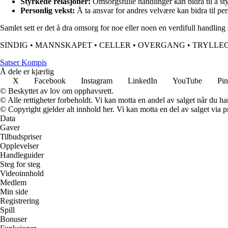
Styrkede relasjoner:
Omsorgsfulle handlinger kan bidra til å 
Personlig vekst:
Å ta ansvar for andres velvære kan bidra til per
Samlet sett er det å dra omsorg for noe eller noen en verdifull handlin
SINDIG
•
MANNSKAPET
•
CELLER
•
OVERGANG
•
TRYLLE
Satser Kompis
Å dele er kjærlig
X
Facebook
Instagram
LinkedIn
YouTube
Pin
© Beskyttet av lov om opphavsrett.
© Alle rettigheter forbeholdt. Vi kan motta en andel av salget når du h
© Copyright gjelder alt innhold her. Vi kan motta en del av salget via pr
Data
Gaver
Tilbudspriser
Opplevelser
Handleguider
Steg for steg
Videoinnhold
Medlem
Min side
Registrering
Spill
Bonuser