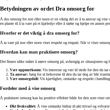
Betydningen av ordet Dra omsorg for
Å dra omsorg for noe eller noen er en viktig del av å ta ansvar og vise
en plante til å ta vare på et kjæledyr eller å støtte og hjelpe en annen pe
Hvorfor er det viktig å dra omsorg for?
Å ta vare på noe eller noen viser respekt og empati. Når vi viser omsorg
Hvordan kan man praktisere omsorg?
Det finnes ulike måter å utøve omsorg på, avhengig av situasjonen og
Vær oppmerksom:
Vis interesse og vær til stede for den du tar 
Ta ansvar:
Sørg for at behovene til den du tar deg av blir ivareta
Vær omsorgsfull:
Vis kjærlighet, omtanke og respekt i handling
Fordeler med å vise omsorg
Å praktisere omsorg kan ha positive effekter både for den som viser o
Økt livskvalitet:
Å vise omtanke bidrar til økt trivsel og velvær