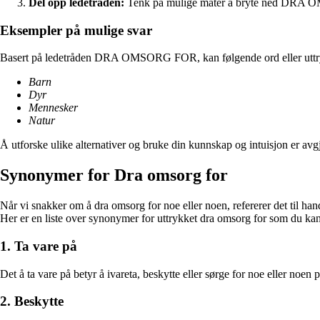
Del opp ledetråden:
Tenk på mulige måter å bryte ned DRA OM
Eksempler på mulige svar
Basert på ledetråden DRA OMSORG FOR, kan følgende ord eller uttryk
Barn
Dyr
Mennesker
Natur
Å utforske ulike alternativer og bruke din kunnskap og intuisjon e
Synonymer for Dra omsorg for
Når vi snakker om å dra omsorg for noe eller noen, refererer det til hand
Her er en liste over synonymer for uttrykket dra omsorg for som du kan 
1. Ta vare på
Det å ta vare på betyr å ivareta, beskytte eller sørge for noe eller noe
2. Beskytte