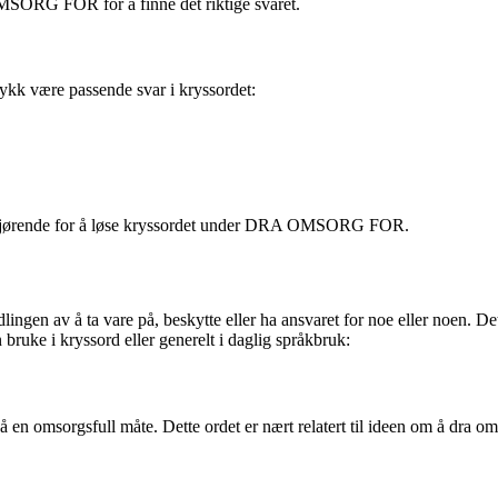
SORG FOR for å finne det riktige svaret.
k være passende svar i kryssordet:
r avgjørende for å løse kryssordet under DRA OMSORG FOR.
lingen av å ta vare på, beskytte eller ha ansvaret for noe eller noen. Det
bruke i kryssord eller generelt i daglig språkbruk:
n på en omsorgsfull måte. Dette ordet er nært relatert til ideen om å dr