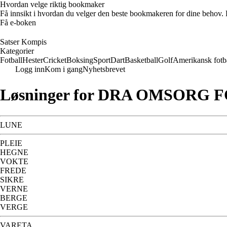
Hvordan velge riktig bookmaker
Få innsikt i hvordan du velger den beste bookmakeren for dine behov. E
Få e-boken
Satser Kompis
Kategorier
Fotball
Hester
Cricket
Boksing
Sport
Dart
Basketball
Golf
Amerikansk fotb
Logg inn
Kom i gang
Nyhetsbrevet
Løsninger for DRA OMSORG F
LUNE
PLEIE
HEGNE
VOKTE
FREDE
SIKRE
VERNE
BERGE
VERGE
VARETA