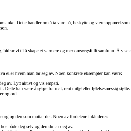
 omtanke. Dette handler om å ta vare på, beskytte og være oppmerksom på
rson.
, bidrar vi til å skape et varmere og mer omsorgsfullt samfunn. Å vise o
 hva eller hvem man tar seg av. Noen konkrete eksempler kan være:
deg av. Lytt aktivt og vis empati.
tt. Dette kan være å sørge for mat, rent miljø eller følelsesmessig støtte.
er og ord.
msorg og den som mottar det. Noen av fordelene inkluderer:
e hos både deg selv og den du tar deg av.