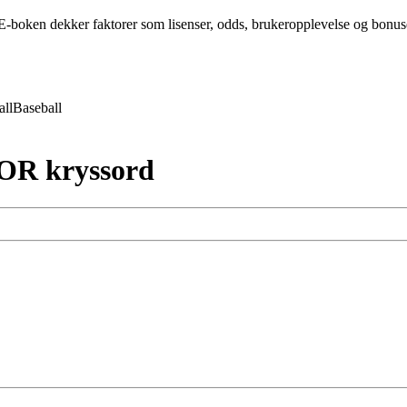
-boken dekker faktorer som lisenser, odds, brukeropplevelse og bonuser 
all
Baseball
OR kryssord