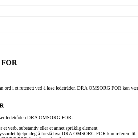
G FOR
 inn ord i et rutenett ved å løse ledetråder. DRA OMSORG FOR kan være 
OR
år du ser ledetråden DRA OMSORG FOR:
 verb, substantiv eller et annet språklig element.
ryssordet hjelpe deg å forstå hva DRA OMSORG FOR kan referere til.