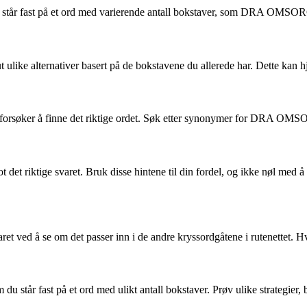
tår fast på et ord med varierende antall bokstaver, som DRA OMSORG FOR
ut ulike alternativer basert på de bokstavene du allerede har. Dette kan 
orsøker å finne det riktige ordet. Søk etter synonymer for DRA OMSO
det riktige svaret. Bruk disse hintene til din fordel, og ikke nøl med 
ed å se om det passer inn i de andre kryssordgåtene i rutenettet. Hvis 
du står fast på et ord med ulikt antall bokstaver. Prøv ulike strategier,