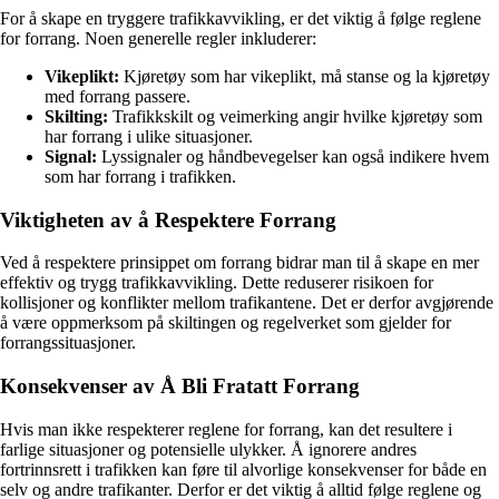
For å skape en tryggere trafikkavvikling, er det viktig å følge reglene
for forrang. Noen generelle regler inkluderer:
Vikeplikt:
Kjøretøy som har vikeplikt, må stanse og la kjøretøy
med forrang passere.
Skilting:
Trafikkskilt og veimerking angir hvilke kjøretøy som
har forrang i ulike situasjoner.
Signal:
Lyssignaler og håndbevegelser kan også indikere hvem
som har forrang i trafikken.
Viktigheten av å Respektere Forrang
Ved å respektere prinsippet om forrang bidrar man til å skape en mer
effektiv og trygg trafikkavvikling. Dette reduserer risikoen for
kollisjoner og konflikter mellom trafikantene. Det er derfor avgjørende
å være oppmerksom på skiltingen og regelverket som gjelder for
forrangssituasjoner.
Konsekvenser av Å Bli Fratatt Forrang
Hvis man ikke respekterer reglene for forrang, kan det resultere i
farlige situasjoner og potensielle ulykker. Å ignorere andres
fortrinnsrett i trafikken kan føre til alvorlige konsekvenser for både en
selv og andre trafikanter. Derfor er det viktig å alltid følge reglene og