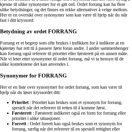
kjenne til ulike synonymer for et gitt ord. Ordet forrang kan ha flere
ulike betydninger, og det finnes en rekke alternativer å velge mellom.
Her er en oversikt over synonymer som kan være til hjelp når du står
fast i ditt kryssord:
Betydning av ordet FORRANG
Forrang er et begrep som ofte brukes i trafikken for å indikere at en
kjøretøy har rett til å passere først foran andre. I andre sammenhenger
kan forrang også referere til prioritet eller førsterett på en annen måte.
Når vi leter etter synonymer til ordet forrang, må vi ta hensyn til de
ulike kontekstene det kan anvendes i.
Synonymer for FORRANG
Her er en liste over synonymer for ordet forrang, som kan være til
hjelp når du løser kryssordet ditt:
Prioritet
: Prioritet kan brukes som et synonym for forrang,
spesielt når det refererer til retten til å komme først.
Førsterett
: Førsterett indikerer også en form for forrang eller
prioritet i ulike situasjoner.
Forrett
: Ordet forrett kan også brukes som et synonym for
forrang, særlig når det refererer til en spesiell rettighet eller