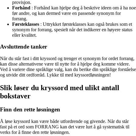
provisjon.
Forhånd
: Forhånd kan hjelpe deg å beskrive ideen om å ha noe
før andre, og kan dermed være en passende synonym for
forrang.
Førsteklasses
: Uttrykket førsteklasses kan også brukes som et
synonym for forrang, spesielt når det indikerer en høyere status
eller kvalitet.
Avsluttende tanker
Når du står fast i ditt kryssord og trenger et synonym for ordet forrang,
kan disse alternativene være til nytte for å hjelpe deg komme videre.
Ved å variere dine språklige valg, kan du berike din språklige forståelse
og utvide ditt ordforråd. Lykke til med kryssordløsningen!
Slik løser du kryssord med ulikt antall
bokstaver
Finn den rette løsningen
Å løse kryssord kan være både utfordrende og givende. Når du står
fast på et ord som FORRANG kan det være lurt å gå systematisk til
verks for å finne den rette løsningen.