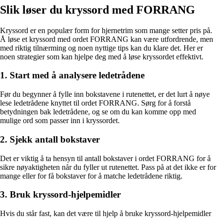
Slik løser du kryssord med FORRANG
Kryssord er en populær form for hjernetrim som mange setter pris på.
Å løse et kryssord med ordet FORRANG kan være utfordrende, men
med riktig tilnærming og noen nyttige tips kan du klare det. Her er
noen strategier som kan hjelpe deg med å løse kryssordet effektivt.
1. Start med å analysere ledetrådene
Før du begynner å fylle inn bokstavene i rutenettet, er det lurt å nøye
lese ledetrådene knyttet til ordet FORRANG. Sørg for å forstå
betydningen bak ledetrådene, og se om du kan komme opp med
mulige ord som passer inn i kryssordet.
2. Sjekk antall bokstaver
Det er viktig å ta hensyn til antall bokstaver i ordet FORRANG for å
sikre nøyaktigheten når du fyller ut rutenettet. Pass på at det ikke er for
mange eller for få bokstaver for å matche ledetrådene riktig.
3. Bruk kryssord-hjelpemidler
Hvis du står fast, kan det være til hjelp å bruke kryssord-hjelpemidler