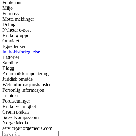
Funksjoner
Miljø
Finn oss
Motta meldinger
Deling
Nyheter e-post
Brukergruppe
Området
Egne lenker
Innholdsfortegnelse
Historier
Samling
Blogg
Automatisk oppdatering
Juridisk område
Web informasjonskapsler
Personlig informasjon
Tillatelse
Forutsetninger
Brukervennlighet
Grønn praksis
SatserKompis.com
Norge Media
service@norgemedia.com