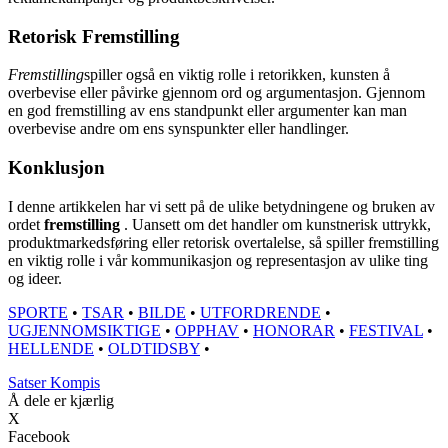
Retorisk Fremstilling
Fremstilling
spiller også en viktig rolle i retorikken, kunsten å
overbevise eller påvirke gjennom ord og argumentasjon. Gjennom
en god fremstilling av ens standpunkt eller argumenter kan man
overbevise andre om ens synspunkter eller handlinger.
Konklusjon
I denne artikkelen har vi sett på de ulike betydningene og bruken av
ordet
fremstilling
. Uansett om det handler om kunstnerisk uttrykk,
produktmarkedsføring eller retorisk overtalelse, så spiller fremstilling
en viktig rolle i vår kommunikasjon og representasjon av ulike ting
og ideer.
SPORTE
•
TSAR
•
BILDE
•
UTFORDRENDE
•
UGJENNOMSIKTIGE
•
OPPHAV
•
HONORAR
•
FESTIVAL
•
HELLENDE
•
OLDTIDSBY
•
Satser Kompis
Å dele er kjærlig
X
Facebook