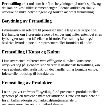
Fremstilling
er et ord som har flere betydninger på norsk språk, og
det kan brukes i ulike sammenhenger. I denne artikkelen skal vi
utforske de ulike betydningene og bruken av ordet fremstilling.
Betydning av Fremstilling
Fremstilling
kan referere til prosessen med å lage eller skape noe.
Det handler om å presentere noe på en bestemt måte, enten det er en
fysisk gjenstand, en idé eller en historie. Fremstilling kan også
beskrive hvordan noe blir representert eller formidlet til andre.
Fremstilling i Kunst og Kultur
I kunstverdenen refererer
fremstilling
ofte til måten kunstnere
uttrykker seg på gjennom sine verker. Kunstnerisk fremstilling kan
være abstrakt eller realistisk, og det handler om å formidle en idé,
følelse eller budskap til betrakteren.
Fremstilling av Produkter
I næringslivet er
fremstilling
viktig for å presentere produkter eller
tjenester på en tiltalende måte for kundene. Dette kan inkludere alt
fra emballasjedesign og markedsføringsmateriale til
reklamekampanjer og produktbeskrivelser.