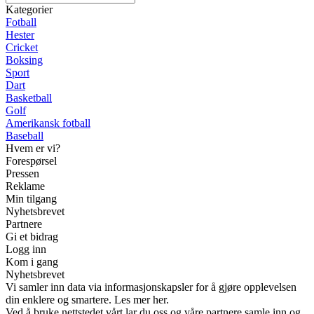
Kategorier
Fotball
Hester
Cricket
Boksing
Sport
Dart
Basketball
Golf
Amerikansk fotball
Baseball
Hvem er vi?
Forespørsel
Pressen
Reklame
Min tilgang
Nyhetsbrevet
Partnere
Gi et bidrag
Logg inn
Kom i gang
Nyhetsbrevet
Vi samler inn data via informasjonskapsler for å gjøre opplevelsen
din enklere og smartere. Les mer her.
Ved å bruke nettstedet vårt lar du oss og våre partnere samle inn og