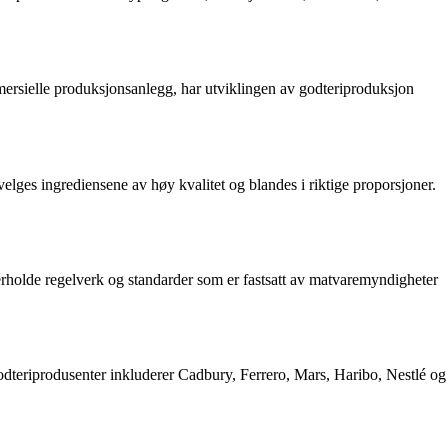
ommersielle produksjonsanlegg, har utviklingen av godteriproduksjon
velges ingrediensene av høy kvalitet og blandes i riktige proporsjoner.
overholde regelverk og standarder som er fastsatt av matvaremyndigheter
odteriprodusenter inkluderer Cadbury, Ferrero, Mars, Haribo, Nestlé og