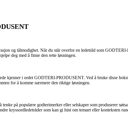
PRODUSENT
trasjon og tålmodighet. Når du står overfor en ledetråd som GODTERI
 hjelpe deg med å finne den rette løsningen.
u allerede kjenner i ordet GODTERI-PRODUSENT. Ved å bruke disse boks
mmen for å komme nærmere den riktige løsningen.
enke på populære godterimerker eller selskaper som produserer søtsak
elle andre kryssordledetråder som kan gi hint om temaet eller kontek