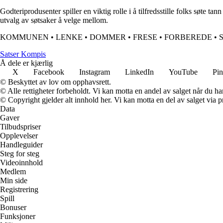
Godteriprodusenter spiller en viktig rolle i å tilfredsstille folks søte t
utvalg av søtsaker å velge mellom.
KOMMUNEN
•
LENKE
•
DOMMER
•
FRESE
•
FORBEREDE
•
Satser Kompis
Å dele er kjærlig
X
Facebook
Instagram
LinkedIn
YouTube
Pin
© Beskyttet av lov om opphavsrett.
© Alle rettigheter forbeholdt. Vi kan motta en andel av salget når du h
© Copyright gjelder alt innhold her. Vi kan motta en del av salget via pr
Data
Gaver
Tilbudspriser
Opplevelser
Handleguider
Steg for steg
Videoinnhold
Medlem
Min side
Registrering
Spill
Bonuser
Funksjoner