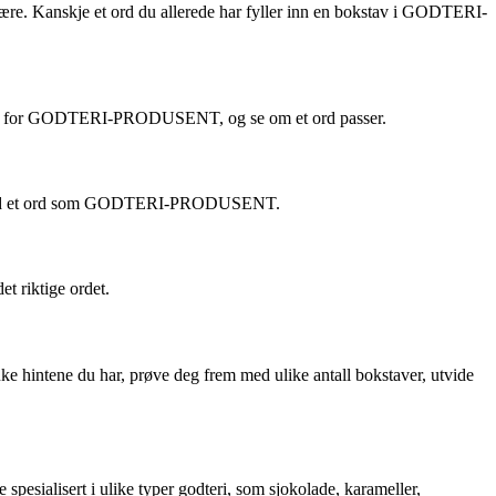
e. Kanskje et ord du allerede har fyller inn en bokstav i GODTERI-
dsruten for GODTERI-PRODUSENT, og se om et ord passer.
r fast med et ord som GODTERI-PRODUSENT.
t riktige ordet.
 hintene du har, prøve deg frem med ulike antall bokstaver, utvide
spesialisert i ulike typer godteri, som sjokolade, karameller,