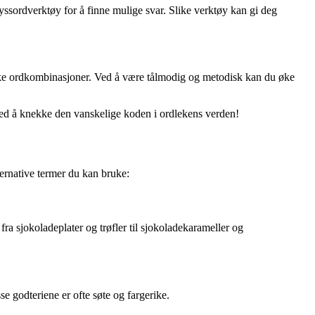
sordverktøy for å finne mulige svar. Slike verktøy kan gi deg
like ordkombinasjoner. Ved å være tålmodig og metodisk kan du øke
d å knekke den vanskelige koden i ordlekens verden!
ternative termer du kan bruke:
ra sjokoladeplater og trøfler til sjokoladekarameller og
se godteriene er ofte søte og fargerike.