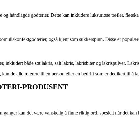
e og håndlagde godterier. Dette kan inkludere luksuriøse trøfler, fløtek
bomullskonfektgodterier, også kjent som sukkerspinn. Disse er populære 
, inkludert både søt lakris, salt lakris, lakrisbiter og lakrispulver. Lak
n de alle referere til en person eller en bedrift som er dedikert til å l
 – GODTERI-PRODUSENT
nger kan det være vanskelig å finne riktig ord, spesielt når det kan ha 