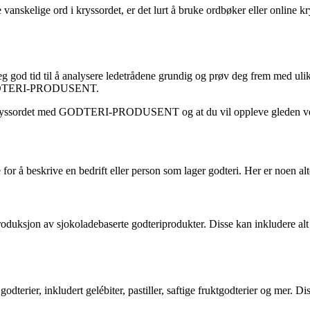
lige ord i kryssordet, er det lurt å bruke ordbøker eller online krys
eg god tid til å analysere ledetrådene grundig og prøv deg frem med u
en GODTERI-PRODUSENT.
øse kryssordet med GODTERI-PRODUSENT og at du vil oppleve gleden ve
for å beskrive en bedrift eller person som lager godteri. Her er noen al
oduksjon av sjokoladebaserte godteriprodukter. Disse kan inkludere alt f
erier, inkludert gelébiter, pastiller, saftige fruktgodterier og mer. Dis