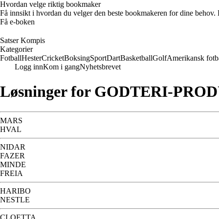
Hvordan velge riktig bookmaker
Få innsikt i hvordan du velger den beste bookmakeren for dine behov. E
Få e-boken
Satser Kompis
Kategorier
Fotball
Hester
Cricket
Boksing
Sport
Dart
Basketball
Golf
Amerikansk fotb
Logg inn
Kom i gang
Nyhetsbrevet
Løsninger for GODTERI-PROD
MARS
HVAL
NIDAR
FAZER
MINDE
FREIA
HARIBO
NESTLE
CLOETTA