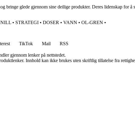
ann og bringe glede gjennom sine deilige produkter. Deres lidenskap for å 
SNILL
•
STRATEGI
•
DOSER
•
VANN
•
OL-GREN
•
terest
TikTok
Mail
RSS
andler gjennom lenker på nettstedet.
oduktlenker. Innhold kan ikke brukes uten skriftlig tillatelse fra rettigh