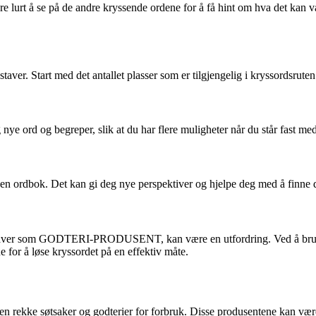
 å se på de andre kryssende ordene for å få hint om hva det kan vær
kstaver. Start med det antallet plasser som er tilgjengelig i kryssor
ær deg nye ord og begreper, slik at du har flere muligheter når du stå
en ordbok. Det kan gi deg nye perspektiver og hjelpe deg med å finne de
 bokstaver som GODTERI-PRODUSENT, kan være en utfordring. Ved å bruke
e for å løse kryssordet på en effektiv måte.
en rekke søtsaker og godterier for forbruk. Disse produsentene kan være 