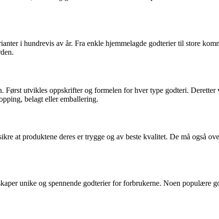
arianter i hundrevis av år. Fra enkle hjemmelagde godterier til store k
rden.
. Først utvikles oppskrifter og formelen for hver type godteri. Deretter 
opping, belagt eller emballering.
 å sikre at produktene deres er trygge og av beste kvalitet. De må også 
 skaper unike og spennende godterier for forbrukerne. Noen populære g