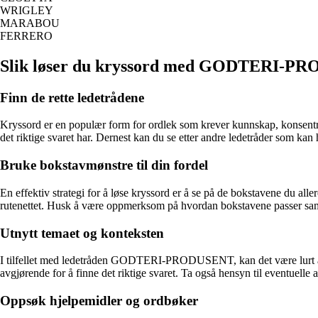
WRIGLEY
MARABOU
FERRERO
Slik løser du kryssord med GODTERI-
Finn de rette ledetrådene
Kryssord er en populær form for ordlek som krever kunnskap, konsen
det riktige svaret har. Dernest kan du se etter andre ledetråder som kan
Bruke bokstavmønstre til din fordel
En effektiv strategi for å løse kryssord er å se på de bokstavene d
rutenettet. Husk å være oppmerksom på hvordan bokstavene passer sa
Utnytt temaet og konteksten
I tilfellet med ledetråden GODTERI-PRODUSENT, kan det være lurt å t
avgjørende for å finne det riktige svaret. Ta også hensyn til eventu
Oppsøk hjelpemidler og ordbøker