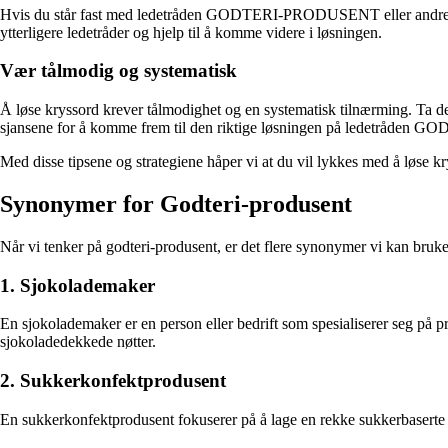
Hvis du står fast med ledetråden GODTERI-PRODUSENT eller andre vanske
ytterligere ledetråder og hjelp til å komme videre i løsningen.
Vær tålmodig og systematisk
Å løse kryssord krever tålmodighet og en systematisk tilnærming. Ta d
sjansene for å komme frem til den riktige løsningen på ledetråd
Med disse tipsene og strategiene håper vi at du vil lykkes med å l
Synonymer for Godteri-produsent
Når vi tenker på godteri-produsent, er det flere synonymer vi kan bruke 
1. Sjokolademaker
En sjokolademaker er en person eller bedrift som spesialiserer seg på pr
sjokoladedekkede nøtter.
2. Sukkerkonfektprodusent
En sukkerkonfektprodusent fokuserer på å lage en rekke sukkerbaserte godt