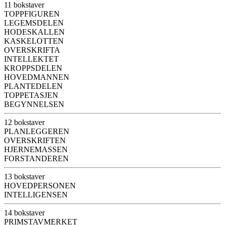
11 bokstaver
TOPPFIGUREN
LEGEMSDELEN
HODESKALLEN
KASKELOTTEN
OVERSKRIFTA
INTELLEKTET
KROPPSDELEN
HOVEDMANNEN
PLANTEDELEN
TOPPETASJEN
BEGYNNELSEN
12 bokstaver
PLANLEGGEREN
OVERSKRIFTEN
HJERNEMASSEN
FORSTANDEREN
13 bokstaver
HOVEDPERSONEN
INTELLIGENSEN
14 bokstaver
PRIMSTAVMERKET