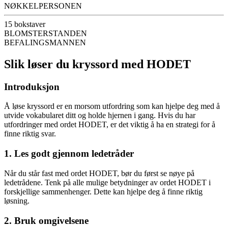
NØKKELPERSONEN
15 bokstaver
BLOMSTERSTANDEN
BEFALINGSMANNEN
Slik løser du kryssord med HODET
Introduksjon
Å løse kryssord er en morsom utfordring som kan hjelpe deg med å
utvide vokabularet ditt og holde hjernen i gang. Hvis du har
utfordringer med ordet HODET, er det viktig å ha en strategi for å
finne riktig svar.
1. Les godt gjennom ledetråder
Når du står fast med ordet HODET, bør du først se nøye på
ledetrådene. Tenk på alle mulige betydninger av ordet HODET i
forskjellige sammenhenger. Dette kan hjelpe deg å finne riktig
løsning.
2. Bruk omgivelsene