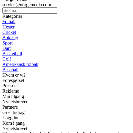
service@norgemedia.com
Kategorier
Fotball
Hester
Cricket
Boksing
Sport
Dart
Basketball
Golf
Amerikansk fotball
Baseball
Hvem er vi?
Forespørsel
Pressen
Reklame
Min tilgang
Nyhetsbrevet
Partnere
Gi et bidrag
Logg inn
Kom i gang
Nyhetsbrevet