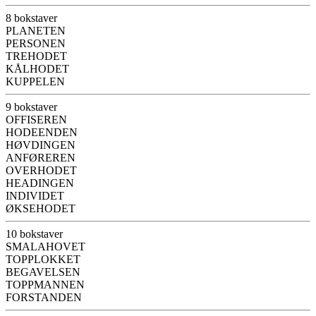
8 bokstaver
PLANETEN
PERSONEN
TREHODET
KÅLHODET
KUPPELEN
9 bokstaver
OFFISEREN
HODEENDEN
HØVDINGEN
ANFØREREN
OVERHODET
HEADINGEN
INDIVIDET
ØKSEHODET
10 bokstaver
SMALAHOVET
TOPPLOKKET
BEGAVELSEN
TOPPMANNEN
FORSTANDEN