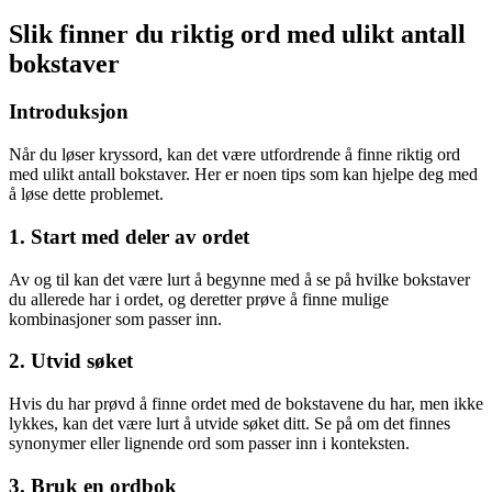
Slik finner du riktig ord med ulikt antall
bokstaver
Introduksjon
Når du løser kryssord, kan det være utfordrende å finne riktig ord
med ulikt antall bokstaver. Her er noen tips som kan hjelpe deg med
å løse dette problemet.
1. Start med deler av ordet
Av og til kan det være lurt å begynne med å se på hvilke bokstaver
du allerede har i ordet, og deretter prøve å finne mulige
kombinasjoner som passer inn.
2. Utvid søket
Hvis du har prøvd å finne ordet med de bokstavene du har, men ikke
lykkes, kan det være lurt å utvide søket ditt. Se på om det finnes
synonymer eller lignende ord som passer inn i konteksten.
3. Bruk en ordbok