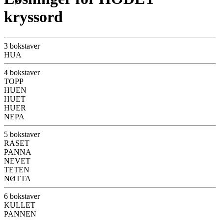
kryssord
3 bokstaver
HUA
4 bokstaver
TOPP
HUEN
HUET
HUER
NEPA
5 bokstaver
RASET
PANNA
NEVET
TETEN
NØTTA
6 bokstaver
KULLET
PANNEN