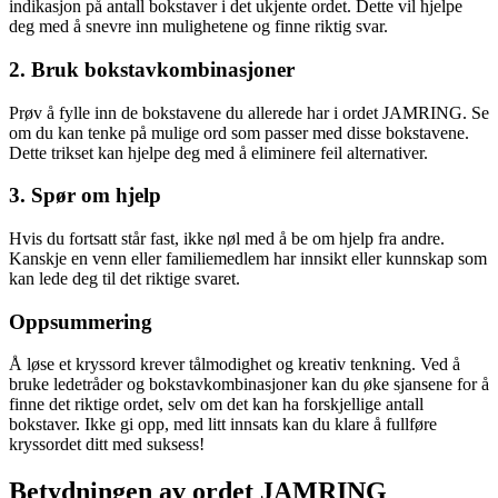
indikasjon på antall bokstaver i det ukjente ordet. Dette vil hjelpe
deg med å snevre inn mulighetene og finne riktig svar.
2. Bruk bokstavkombinasjoner
Prøv å fylle inn de bokstavene du allerede har i ordet JAMRING. Se
om du kan tenke på mulige ord som passer med disse bokstavene.
Dette trikset kan hjelpe deg med å eliminere feil alternativer.
3. Spør om hjelp
Hvis du fortsatt står fast, ikke nøl med å be om hjelp fra andre.
Kanskje en venn eller familiemedlem har innsikt eller kunnskap som
kan lede deg til det riktige svaret.
Oppsummering
Å løse et kryssord krever tålmodighet og kreativ tenkning. Ved å
bruke ledetråder og bokstavkombinasjoner kan du øke sjansene for å
finne det riktige ordet, selv om det kan ha forskjellige antall
bokstaver. Ikke gi opp, med litt innsats kan du klare å fullføre
kryssordet ditt med suksess!
Betydningen av ordet JAMRING