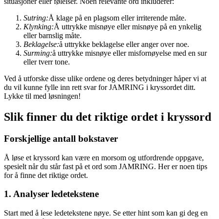
situasjoner eller følelser. Noen relevante ord inkluderer:
Sutring:
Å klage på en plagsom eller irriterende måte.
Klynking:
Å uttrykke misnøye eller misnøye på en ynkelig
eller barnslig måte.
Beklagelse:
å uttrykke beklagelse eller anger over noe.
Surming:
å uttrykke misnøye eller misfornøyelse med en sur
eller tverr tone.
Ved å utforske disse ulike ordene og deres betydninger håper vi at
du vil kunne fylle inn rett svar for JAMRING i kryssordet ditt.
Lykke til med løsningen!
Slik finner du det riktige ordet i kryssord
Forskjellige antall bokstaver
Å løse et kryssord kan være en morsom og utfordrende oppgave,
spesielt når du står fast på et ord som JAMRING. Her er noen tips
for å finne det riktige ordet.
1. Analyser ledetekstene
Start med å lese ledetekstene nøye. Se etter hint som kan gi deg en