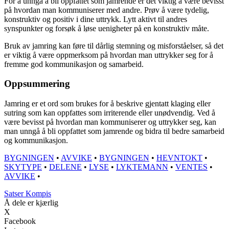
For å unngå å bli oppfattet som jamrende er det viktig å være bevisst
på hvordan man kommuniserer med andre. Prøv å være tydelig,
konstruktiv og positiv i dine uttrykk. Lytt aktivt til andres
synspunkter og forsøk å løse uenigheter på en konstruktiv måte.
Bruk av jamring kan føre til dårlig stemning og misforståelser, så det
er viktig å være oppmerksom på hvordan man uttrykker seg for å
fremme god kommunikasjon og samarbeid.
Oppsummering
Jamring er et ord som brukes for å beskrive gjentatt klaging eller
sutring som kan oppfattes som irriterende eller unødvendig. Ved å
være bevisst på hvordan man kommuniserer og uttrykker seg, kan
man unngå å bli oppfattet som jamrende og bidra til bedre samarbeid
og kommunikasjon.
BYGNINGEN
•
AVVIKE
•
BYGNINGEN
•
HEVNTOKT
•
SKYTYPE
•
DELENE
•
LYSE
•
LYKTEMANN
•
VENTES
•
AVVIKE
•
Satser Kompis
Å dele er kjærlig
X
Facebook