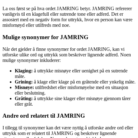
La oss først se på hva ordet JAMRING betyr. JAMRING refererer
vanligvis til en klagefull eller sutrende tone eller adferd. Det er
assosiert med en negativ form for uttrykk, hvor en person kan være
misfornøyd eller utilfreds med noe.
Mulige synonymer for JAMRING
Når det gjelder å finne synonymer for ordet JAMRING, kan vi
utforske ulike ord og uttrykk som beskriver lignende adferd. Noen
mulige synonymer inkluderer:
Klaging:
å uttrykke misnøye eller uenighet på en sutrende
måte.
Grining:
å klage eller klage på en gråtende eller ynkelig måte.
Misnøye:
utilfredshet eller misfornøyelse med en situasjon
eller beslutning.
Gråting:
å uttrykke sine klager eller misnøye gjennom tårer
eller gråt.
Andre ord relatert til JAMRING
I tillegg til synonymer kan det være nyttig å utforske andre ord eller
uttrykk som er relatert til JAMRING og beskriver lignende