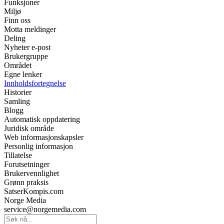
Funksjoner
Miljø
Finn oss
Motta meldinger
Deling
Nyheter e-post
Brukergruppe
Området
Egne lenker
Innholdsfortegnelse
Historier
Samling
Blogg
Automatisk oppdatering
Juridisk område
Web informasjonskapsler
Personlig informasjon
Tillatelse
Forutsetninger
Brukervennlighet
Grønn praksis
SatserKompis.com
Norge Media
service@norgemedia.com