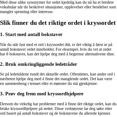
Med disse ulike synonymer for ordet kjedelig kan du nå ha et bredere
vokabular når du beskriver situasjoner, opplevelser eller hendelser som
mangler spenning eller interesse.
Slik finner du det riktige ordet i kryssordet
1. Start med antall bokstaver
Når du står fast med et ord i kryssordet ditt, er det viktig å først se på
antall bokstaver ordet inneholder. For eksempel, hvis du vet at ordet
har 8 bokstaver, kan det hjelpe deg med å begrense alternativene dine.
2. Bruk omkringliggende ledetråder
Se på ledetrådene rundt det aktuelle ordet. Oftentimes, kan andre ord i
nærheten hjelpe deg med å finne det manglende ordet. Det kan være
en sammenheng i temaet eller et mønster du må gjenkjenne.
3. Prøv deg frem med kryssordhjelpere
Dersom du virkelig har problemer med å finne det riktige ordet, kan du
bruke kryssordhjelpere på nettet. Disse verktøyene lar deg søke etter
ord basert på antall bokstaver og de bokstavene du allerede kjenner.