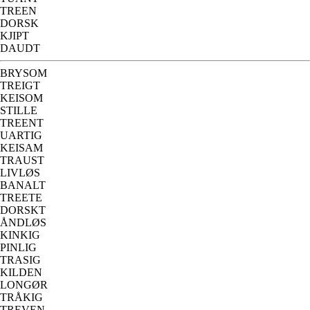
TREEN
DORSK
KJIPT
DAUDT
BRYSOM
TREIGT
KEISOM
STILLE
TREENT
UARTIG
KEISAM
TRAUST
LIVLØS
BANALT
TREETE
DORSKT
ÅNDLØS
KINKIG
PINLIG
TRASIG
KILDEN
LONGØR
TRÅKIG
TREVEN