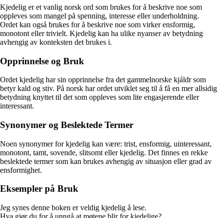
Kjedelig er et vanlig norsk ord som brukes for å beskrive noe som
oppleves som mangel på spenning, interesse eller underholdning.
Ordet kan også brukes for å beskrive noe som virker ensformig,
monotont eller trivielt. Kjedelig kan ha ulike nyanser av betydning
avhengig av konteksten det brukes i.
Opprinnelse og Bruk
Ordet kjedelig har sin opprinnelse fra det gammelnorske kjáldr som
betyr kald og stiv. På norsk har ordet utviklet seg til å få en mer allsidig
betydning knyttet til det som oppleves som lite engasjerende eller
interessant.
Synonymer og Beslektede Termer
Noen synonymer for kjedelig kan være: trist, ensformig, uinteressant,
monotont, tamt, sovende, slitsomt eller kjedelig. Det finnes en rekke
beslektede termer som kan brukes avhengig av situasjon eller grad av
ensformighet.
Eksempler på Bruk
Jeg synes denne boken er veldig kjedelig å lese.
Hva gjør du for å unngå at møtene blir for kjedelige?