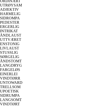
ORDINÆRT
UTRØYSAM
ADJEKTIV
HARMELIG
SIDROMPA
PEDESTER
ERGERLIG
INTRIKAT
ÅNDLAUST
UTTVÆRET
ENSTONIG
LIVLAUST
STUSSLIG
SØRGELIG
ÅNDSTOMT
LANGDRYG
FARGELØS
EINERLEI
VINDTØRR
UNTOWARD
TRELLSOM
UPOETISK
SIDRUMPA
LANGSOMT
VINDTØRT