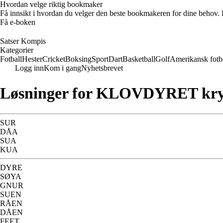
Hvordan velge riktig bookmaker
Få innsikt i hvordan du velger den beste bookmakeren for dine behov. E
Få e-boken
Satser Kompis
Kategorier
Fotball
Hester
Cricket
Boksing
Sport
Dart
Basketball
Golf
Amerikansk fotb
Logg inn
Kom i gang
Nyhetsbrevet
Løsninger for KLOVDYRET kry
SUR
DÅA
SUA
KUA
DYRE
SØYA
GNUR
SUEN
RÅEN
DÅEN
FEET