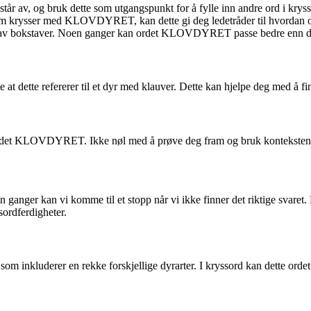
år av, og bruk dette som utgangspunkt for å fylle inn andre ord i kryss
m krysser med KLOVDYRET, kan dette gi deg ledetråder til hvordan or
r av bokstaver. Noen ganger kan ordet KLOVDYRET passe bedre enn du
 dette refererer til et dyr med klauver. Dette kan hjelpe deg med å fin
 ordet KLOVDYRET. Ikke nøl med å prøve deg fram og bruk konteksten ru
n ganger kan vi komme til et stopp når vi ikke finner det riktige sv
sordferdigheter.
om inkluderer en rekke forskjellige dyrarter. I kryssord kan dette or