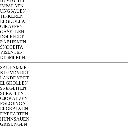
HUSDYRET
IMPALAEN
UNGSAUEN
TIKKEREN
ELGKOLLA
GIRAFFEN
GASELLEN
DØLEFEET
RÅBUKKEN
SNØGEITA
VISENTEN
DESMEREN
SAULAMMET
KLØVDYRET
LANDDYRET
ELGKOLLEN
SNØGEITEN
SJIRAFFEN
GJØKALVEN
FØLGJINGA
ELGKALVEN
DYREARTEN
HUNNSAUEN
GRISUNGEN