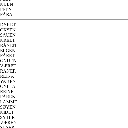
KUEN
FEEN
FÅRA
DYRET
OKSEN
SAUEN
KREET
RÅNEN
ELGEN
FÅRET
GNUEN
VÆRET
RÅNER
REINA
YAKEN
GYLTA
REINE
FÅREN
LAMME
SØYEN
KIDET
SYTER
VÆREN
SUSER