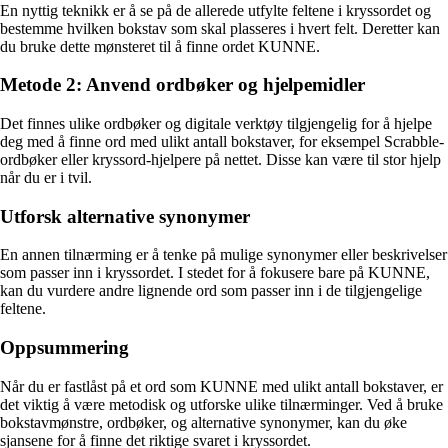
En nyttig teknikk er å se på de allerede utfylte feltene i kryssordet og
bestemme hvilken bokstav som skal plasseres i hvert felt. Deretter kan
du bruke dette mønsteret til å finne ordet KUNNE.
Metode 2: Anvend ordbøker og hjelpemidler
Det finnes ulike ordbøker og digitale verktøy tilgjengelig for å hjelpe
deg med å finne ord med ulikt antall bokstaver, for eksempel Scrabble-
ordbøker eller kryssord-hjelpere på nettet. Disse kan være til stor hjelp
når du er i tvil.
Utforsk alternative synonymer
En annen tilnærming er å tenke på mulige synonymer eller beskrivelser
som passer inn i kryssordet. I stedet for å fokusere bare på KUNNE,
kan du vurdere andre lignende ord som passer inn i de tilgjengelige
feltene.
Oppsummering
Når du er fastlåst på et ord som KUNNE med ulikt antall bokstaver, er
det viktig å være metodisk og utforske ulike tilnærminger. Ved å bruke
bokstavmønstre, ordbøker, og alternative synonymer, kan du øke
sjansene for å finne det riktige svaret i kryssordet.