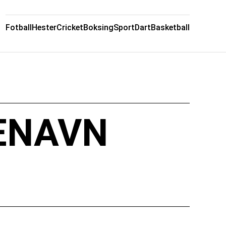
Fotball
Hester
Cricket
Boksing
Sport
Dart
Basketball
ENAVN