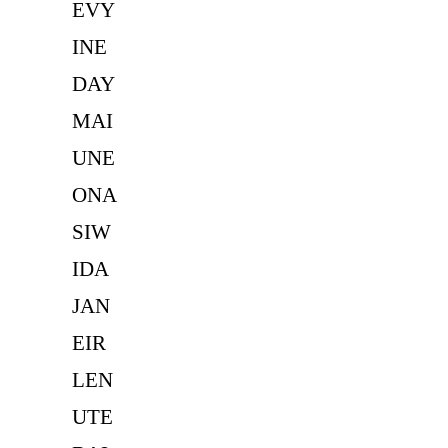
EVY
INE
DAY
MAI
UNE
ONA
SIW
IDA
JAN
EIR
LEN
UTE