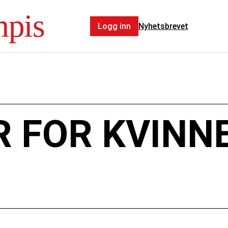
mpis
Logg inn
Nyhetsbrevet
R FOR KVINN