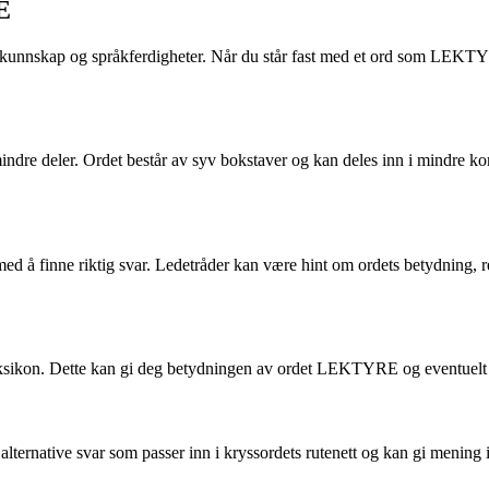
E
unnskap og språkferdigheter. Når du står fast med et ord som LEKTYRE,
indre deler. Ordet består av syv bokstaver og kan deles inn i mindre 
d å finne riktig svar. Ledetråder kan være hint om ordets betydning, re
t leksikon. Dette kan gi deg betydningen av ordet LEKTYRE og eventuelt
alternative svar som passer inn i kryssordets rutenett og kan gi mening