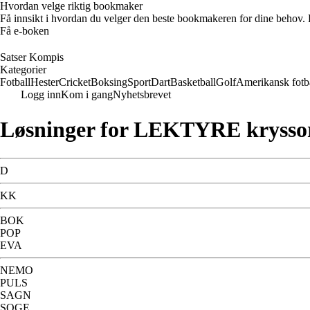
Hvordan velge riktig bookmaker
Få innsikt i hvordan du velger den beste bookmakeren for dine behov. E
Få e-boken
Satser Kompis
Kategorier
Fotball
Hester
Cricket
Boksing
Sport
Dart
Basketball
Golf
Amerikansk fotb
Logg inn
Kom i gang
Nyhetsbrevet
Løsninger for LEKTYRE krysso
D
KK
BOK
POP
EVA
NEMO
PULS
SAGN
SOGE