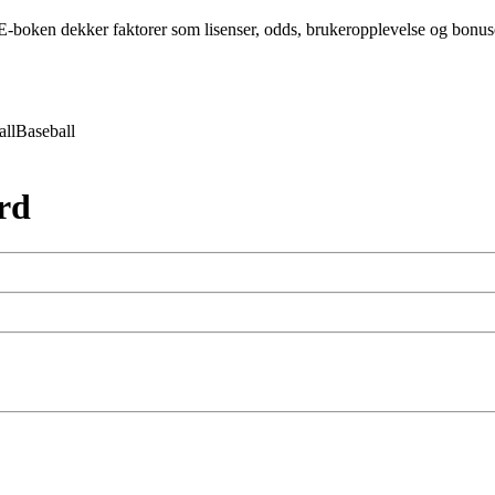
-boken dekker faktorer som lisenser, odds, brukeropplevelse og bonuser 
all
Baseball
rd