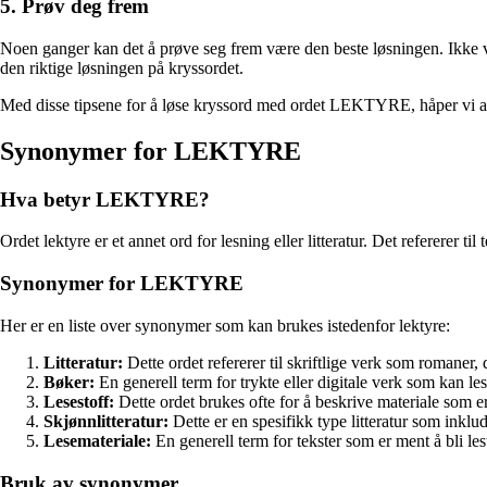
5. Prøv deg frem
Noen ganger kan det å prøve seg frem være den beste løsningen. Ikke væ
den riktige løsningen på kryssordet.
Med disse tipsene for å løse kryssord med ordet LEKTYRE, håper vi at
Synonymer for LEKTYRE
Hva betyr LEKTYRE?
Ordet lektyre er et annet ord for lesning eller litteratur. Det refererer t
Synonymer for LEKTYRE
Her er en liste over synonymer som kan brukes istedenfor lektyre:
Litteratur:
Dette ordet refererer til skriftlige verk som romaner, 
Bøker:
En generell term for trykte eller digitale verk som kan l
Lesestoff:
Dette ordet brukes ofte for å beskrive materiale som er
Skjønnlitteratur:
Dette er en spesifikk type litteratur som inklud
Lesemateriale:
En generell term for tekster som er ment å bli les
Bruk av synonymer