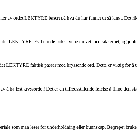
nter av ordet LEKTYRE basert på hva du har funnet ut så langt. Det ri
rdet LEKTYRE. Fyll inn de bokstavene du vet med sikkerhet, og jobb d
 ordet LEKTYRE faktisk passer med kryssende ord. Dette er viktig for å u
av å ha løst kryssordet! Det er en tilfredsstillende følelse å finne den sis
ateriale som man leser for underholdning eller kunnskap. Begrepet brukes