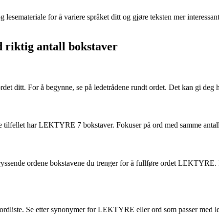
og lesemateriale for å variere språket ditt og gjøre teksten mer interes
 riktig antall bokstaver
ditt. For å begynne, se på ledetrådene rundt ordet. Det kan gi deg hin
dette tilfellet har LEKTYRE 7 bokstaver. Fokuser på ord med samme antall
yssende ordene bokstavene du trenger for å fullføre ordet LEKTYRE. L
n ordliste. Se etter synonymer for LEKTYRE eller ord som passer med l