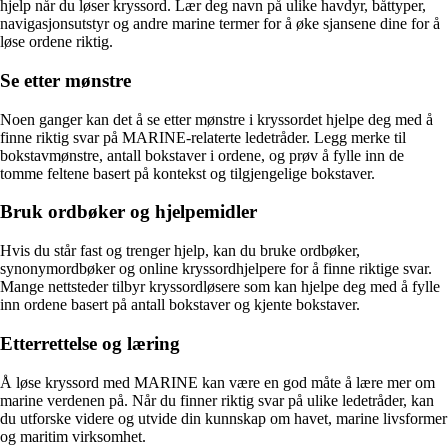
hjelp når du løser kryssord. Lær deg navn på ulike havdyr, båttyper,
navigasjonsutstyr og andre marine termer for å øke sjansene dine for å
løse ordene riktig.
Se etter mønstre
Noen ganger kan det å se etter mønstre i kryssordet hjelpe deg med å
finne riktig svar på MARINE-relaterte ledetråder. Legg merke til
bokstavmønstre, antall bokstaver i ordene, og prøv å fylle inn de
tomme feltene basert på kontekst og tilgjengelige bokstaver.
Bruk ordbøker og hjelpemidler
Hvis du står fast og trenger hjelp, kan du bruke ordbøker,
synonymordbøker og online kryssordhjelpere for å finne riktige svar.
Mange nettsteder tilbyr kryssordløsere som kan hjelpe deg med å fylle
inn ordene basert på antall bokstaver og kjente bokstaver.
Etterrettelse og læring
Å løse kryssord med MARINE kan være en god måte å lære mer om
marine verdenen på. Når du finner riktig svar på ulike ledetråder, kan
du utforske videre og utvide din kunnskap om havet, marine livsformer
og maritim virksomhet.