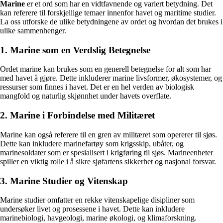
Marine
er et ord som har en vidtfavnende og variert betydning. Det
kan referere til forskjellige temaer innenfor havet og maritime studier.
La oss utforske de ulike betydningene av ordet og hvordan det brukes i
ulike sammenhenger.
1. Marine som en Verdslig Betegnelse
Ordet marine kan brukes som en generell betegnelse for alt som har
med havet å gjøre. Dette inkluderer marine livsformer, økosystemer, og
ressurser som finnes i havet. Det er en hel verden av biologisk
mangfold og naturlig skjønnhet under havets overflate.
2. Marine i Forbindelse med Militæret
Marine kan også referere til en gren av militæret som opererer til sjøs.
Dette kan inkludere marinefartøy som krigsskip, ubåter, og
marinesoldater som er spesialisert i krigføring til sjøs. Marineenheter
spiller en viktig rolle i å sikre sjøfartens sikkerhet og nasjonal forsvar.
3. Marine Studier og Vitenskap
Marine studier omfatter en rekke vitenskapelige disipliner som
undersøker livet og prosessene i havet. Dette kan inkludere
marinebiologi, havgeologi, marine økologi, og klimaforskning.