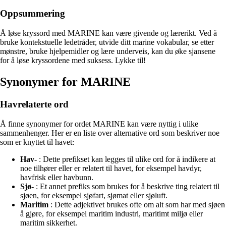
Oppsummering
Å løse kryssord med MARINE kan være givende og lærerikt. Ved å
bruke kontekstuelle ledetråder, utvide ditt marine vokabular, se etter
mønstre, bruke hjelpemidler og lære underveis, kan du øke sjansene
for å løse kryssordene med suksess. Lykke til!
Synonymer for MARINE
Havrelaterte ord
Å finne synonymer for ordet MARINE kan være nyttig i ulike
sammenhenger. Her er en liste over alternative ord som beskriver noe
som er knyttet til havet:
Hav-
: Dette prefikset kan legges til ulike ord for å indikere at
noe tilhører eller er relatert til havet, for eksempel havdyr,
havfrisk eller havbunn.
Sjø-
: Et annet prefiks som brukes for å beskrive ting relatert til
sjøen, for eksempel sjøfart, sjømat eller sjøluft.
Maritim
: Dette adjektivet brukes ofte om alt som har med sjøen
å gjøre, for eksempel maritim industri, maritimt miljø eller
maritim sikkerhet.