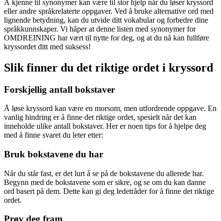
Å kjenne til synonymer kan være til stor hjelp når du løser kryssord
eller andre språkrelaterte oppgaver. Ved å bruke alternative ord med
lignende betydning, kan du utvide ditt vokabular og forbedre dine
språkkunnskaper. Vi håper at denne listen med synonymer for
OMDREINING har vært til nytte for deg, og at du nå kan fullføre
kryssordet ditt med suksess!
Slik finner du det riktige ordet i kryssord
Forskjellig antall bokstaver
Å løse kryssord kan være en morsom, men utfordrende oppgave. En
vanlig hindring er å finne det riktige ordet, spesielt når det kan
inneholde ulike antall bokstaver. Her er noen tips for å hjelpe deg
med å finne svaret du leter etter:
Bruk bokstavene du har
Når du står fast, er det lurt å se på de bokstavene du allerede har.
Begynn med de bokstavene som er sikre, og se om du kan danne
ord basert på dem. Dette kan gi deg ledetråder for å finne det riktige
ordet.
Prøv deg fram