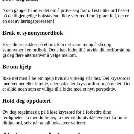
Noen ganger handler det om å prøve seg fram. Test ulike ord basert
på de tilgjengelige bokstavene. Ikke vær redd for å gjøre feil, det er
en del av læringsprosessen!
Bruk et synonymordbok
Hvis du er usikker på et ord, kan det være nyttig å slå opp
synonymer i en ordbok. Dette kan bidra til å utvide ditt ordforråd og
gi deg flere alternativer å velge mellom.
Be om hjelp
Ikke nøl med å be om hjelp hvis du virkelig står fast. Del kryssordet
med venner eller familie, eller søk etter kryssordforum på nettet. Det
er alltid noen som er villige til å bidra med et nytt perspektiv.
Hold deg oppdatert
Øv deg regelmessig på å løse kryssord for å forbedre dine
ferdigheter. Jo mer du trener, jo mer vil du utvikle evnen til å finne
riktige ord, selv når antall bokstaver varierer.