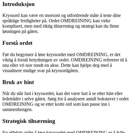
Introduksjon
Kryssord kan være en morsom og utfordrende måte å teste dine
språklige ferdigheter på. Ordet OMDREINING kan virke
komplisert, men med riktig tilnærming og strategi kan du finne
løsningen på gåten.
Forstå ordet
Før du begynner å løse kryssordet med OMDREINING, er det
viktig å forstå betydningen av ordet. OMDREINING refererer til å
snu eller vri noe rundt en akse. Dette kan hjelpe deg med å
visualisere mulige svar på kryssordgåten.
Bruk av hint
Når du står fast i kryssordet, kan det være lurt å se etter hint eller
ledetråder i selve gåten. Sørg for å analysere antall bokstaver i ordet
OMDREINING og se etter korte ord som kan passe inn i
sammenhengen.
Strategisk tilnærming
En effektiv måte å løse kryssordet med OMDREINING er å fylle