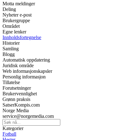
Motta meldinger
Deling
Nyheter e-post
Brukergruppe
Området
Egne lenker
Innholdsfortegnelse
Historier
Samling
Blogg
Automatisk oppdatering
Juridisk område
Web informasjonskapsler
Personlig informasjon
Tillatelse
Forutsetninger
Brukervennlighet
Grønn praksis
SatserKompis.com
Norge Media
service@norgemedia.com
Kategorier
Fotball
Hester