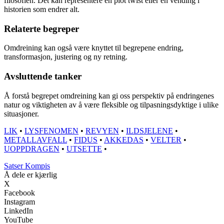
filosofien. Det kan representere en plot twist eller en vending i
historien som endrer alt.
Relaterte begreper
Omdreining kan også være knyttet til begrepene endring,
transformasjon, justering og ny retning.
Avsluttende tanker
Å forstå begrepet omdreining kan gi oss perspektiv på endringenes
natur og viktigheten av å være fleksible og tilpasningsdyktige i ulike
situasjoner.
LIK
•
LYSFENOMEN
•
REVYEN
•
ILDSJELENE
•
METALLAVFALL
•
FIDUS
•
AKKEDAS
•
VELTER
•
UOPPDRAGEN
•
UTSETTE
•
Satser Kompis
Å dele er kjærlig
X
Facebook
Instagram
LinkedIn
YouTube