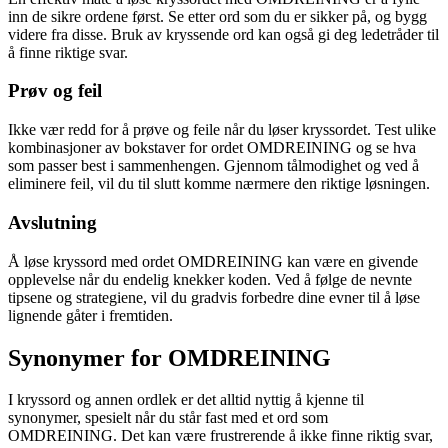
inn de sikre ordene først. Se etter ord som du er sikker på, og bygg
videre fra disse. Bruk av kryssende ord kan også gi deg ledetråder til
å finne riktige svar.
Prøv og feil
Ikke vær redd for å prøve og feile når du løser kryssordet. Test ulike
kombinasjoner av bokstaver for ordet OMDREINING og se hva
som passer best i sammenhengen. Gjennom tålmodighet og ved å
eliminere feil, vil du til slutt komme nærmere den riktige løsningen.
Avslutning
Å løse kryssord med ordet OMDREINING kan være en givende
opplevelse når du endelig knekker koden. Ved å følge de nevnte
tipsene og strategiene, vil du gradvis forbedre dine evner til å løse
lignende gåter i fremtiden.
Synonymer for OMDREINING
I kryssord og annen ordlek er det alltid nyttig å kjenne til
synonymer, spesielt når du står fast med et ord som
OMDREINING. Det kan være frustrerende å ikke finne riktig svar,