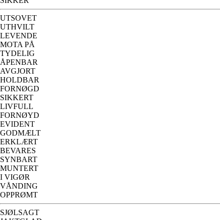
SIKKER
UTSOVET
UTHVILT
LEVENDE
MOTA PÅ
TYDELIG
ÅPENBAR
AVGJORT
HOLDBAR
FORNØGD
SIKKERT
LIVFULL
FORNØYD
EVIDENT
GODMÆLT
ERKLÆRT
BEVARES
SYNBART
MUNTERT
I VIGØR
VÅNDING
OPPRØMT
SJØLSAGT