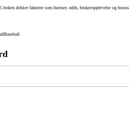
-boken dekker faktorer som lisenser, odds, brukeropplevelse og bonuser 
all
Baseball
rd