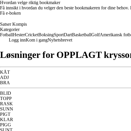
Hvordan velge riktig bookmaker
Få innsikt i hvordan du velger den beste bookmakeren for dine behov. E
Få e-boken
Satser Kompis
Kategorier
Fotball
Hester
Cricket
Boksing
Sport
Dart
Basketball
Golf
Amerikansk fotb
Logg inn
Kom i gang
Nyhetsbrevet
Løsninger for OPPLAGT krysso
KÅT
ADJ
BRA
BLID
TOPP
RASK
SUNN
PIGT
KLAR
PIGG
SUNT