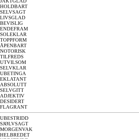
JAKTGLAD
HOLDBART
SELVSAGT
LIVSGLAD
BEVISLIG
ENDEFRAM
SOLEKLAR
TOPPFORM
ÅPENBART
NOTORISK
TILFREDS
UTVILSOM
SELVKLAR
UBETINGA
EKLATANT
ABSOLUTT
SELVGITT
ADJEKTIV
DESIDERT
FLAGRANT
UBESTRIDD
SJØLVSAGT
MORGENVAK
HELBREDET