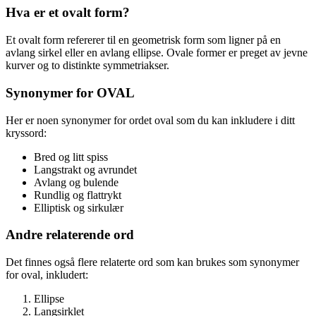
Hva er et ovalt form?
Et ovalt form refererer til en geometrisk form som ligner på en
avlang sirkel eller en avlang ellipse. Ovale former er preget av jevne
kurver og to distinkte symmetriakser.
Synonymer for OVAL
Her er noen synonymer for ordet oval som du kan inkludere i ditt
kryssord:
Bred og litt spiss
Langstrakt og avrundet
Avlang og bulende
Rundlig og flattrykt
Elliptisk og sirkulær
Andre relaterende ord
Det finnes også flere relaterte ord som kan brukes som synonymer
for oval, inkludert:
Ellipse
Langsirklet