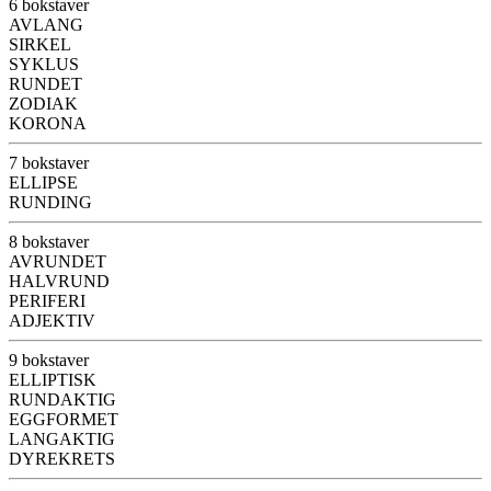
6 bokstaver
AVLANG
SIRKEL
SYKLUS
RUNDET
ZODIAK
KORONA
7 bokstaver
ELLIPSE
RUNDING
8 bokstaver
AVRUNDET
HALVRUND
PERIFERI
ADJEKTIV
9 bokstaver
ELLIPTISK
RUNDAKTIG
EGGFORMET
LANGAKTIG
DYREKRETS