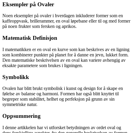
Eksempler på Ovaler
Noen eksempler på ovaler i hverdagen inkluderer former som en
kaffeoppvask, brillerammer, en oval løpebane eller til og med former
på noen frukter som fersken og aprikos.
Matematisk Definisjon
I matematikken er en oval en kurve som kan beskrives av en ligning
som kombinerer punkter på planet for å danne en jevn, lukket form.
Den matematiske beskrivelsen av en oval kan variere avhengig av
eksakte parametere som brukes i ligningen.
Symbolikk
Ovalen har blitt brukt symbolisk i kunst og design for å skape en
følelse av balanse og harmoni. Formen har også blitt knyttet til
begreper som stabilitet, helhet og perfeksjon på grunn av sin
symmetriske natur.
Oppsummering
I denne artikkelen har vi utforsket betydningen av ordet oval og
dens forskjellige aspekter, fra den generelle beskrivelsen av formen