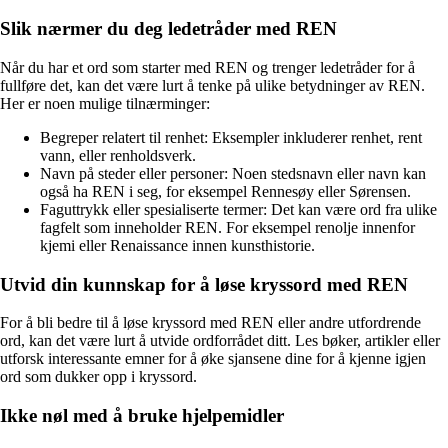
Slik nærmer du deg ledetråder med REN
Når du har et ord som starter med REN og trenger ledetråder for å
fullføre det, kan det være lurt å tenke på ulike betydninger av REN.
Her er noen mulige tilnærminger:
Begreper relatert til renhet: Eksempler inkluderer renhet, rent
vann, eller renholdsverk.
Navn på steder eller personer: Noen stedsnavn eller navn kan
også ha REN i seg, for eksempel Rennesøy eller Sørensen.
Faguttrykk eller spesialiserte termer: Det kan være ord fra ulike
fagfelt som inneholder REN. For eksempel renolje innenfor
kjemi eller Renaissance innen kunsthistorie.
Utvid din kunnskap for å løse kryssord med REN
For å bli bedre til å løse kryssord med REN eller andre utfordrende
ord, kan det være lurt å utvide ordforrådet ditt. Les bøker, artikler eller
utforsk interessante emner for å øke sjansene dine for å kjenne igjen
ord som dukker opp i kryssord.
Ikke nøl med å bruke hjelpemidler