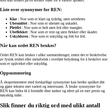
som kan brukes på en kreativ måte for å variere språket.
Liste over synonymer for REN:
Klar
: Noe som er klart og tydelig, uten urenheter.
Ubesmittet
: Noe som er uberørt og uskadet.
Plettfri
: Noe som er helt uten feil eller mangler.
Ubeflekket
: Noe som er rent og uten flekker eller skader.
Uskyldsren
: Noe som er uskyldig og fritt for feil.
Når kan ordet REN brukes?
Ordet REN kan brukes i ulike sammenhenger, enten det er beskrivelse
av fysisk renhet eller metaforisk i overført betydning for å beskrive noe
som er upåvirket eller uskyldig.
Oppsummering
Å eksperimentere med forskjellige synonymer kan berike språket ditt
og gjøre teksten mer variert og interessant. Å bruke synonymer for
REN kan bidra til å formidle dine tanker og ideer på en mer presis og
nøyaktig måte.
Slik finner du riktig ord med ulikt antall