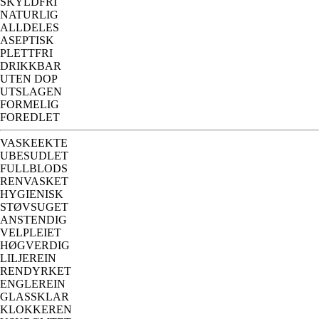
SKYLDFRI
NATURLIG
ALLDELES
ASEPTISK
PLETTFRI
DRIKKBAR
UTEN DOP
UTSLAGEN
FORMELIG
FOREDLET
VASKEEKTE
UBESUDLET
FULLBLODS
RENVASKET
HYGIENISK
STØVSUGET
ANSTENDIG
VELPLEIET
HØGVERDIG
LILJEREIN
RENDYRKET
ENGLEREIN
GLASSKLAR
KLOKKEREN