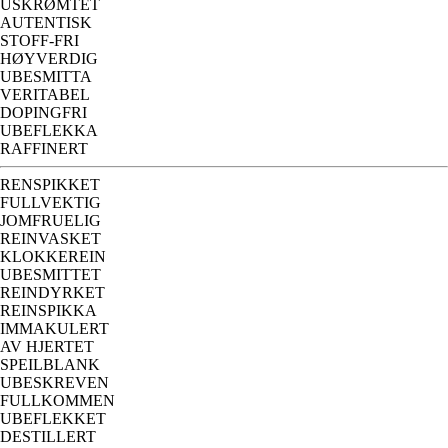
USKRØMTET
AUTENTISK
STOFF-FRI
HØYVERDIG
UBESMITTA
VERITABEL
DOPINGFRI
UBEFLEKKA
RAFFINERT
RENSPIKKET
FULLVEKTIG
JOMFRUELIG
REINVASKET
KLOKKEREIN
UBESMITTET
REINDYRKET
REINSPIKKA
IMMAKULERT
AV HJERTET
SPEILBLANK
UBESKREVEN
FULLKOMMEN
UBEFLEKKET
DESTILLERT