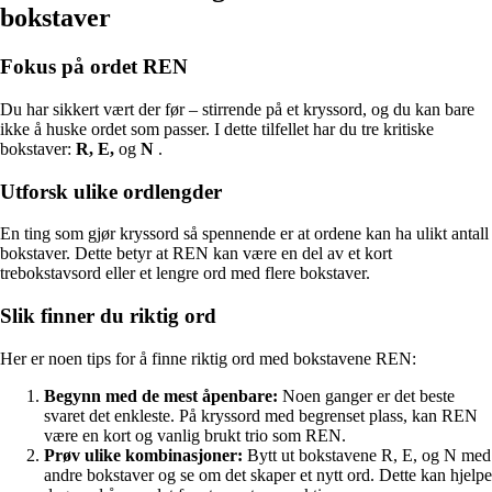
bokstaver
Fokus på ordet REN
Du har sikkert vært der før – stirrende på et kryssord, og du kan bare
ikke å huske ordet som passer. I dette tilfellet har du tre kritiske
bokstaver:
R, E,
og
N
.
Utforsk ulike ordlengder
En ting som gjør kryssord så spennende er at ordene kan ha ulikt antall
bokstaver. Dette betyr at REN kan være en del av et kort
trebokstavsord eller et lengre ord med flere bokstaver.
Slik finner du riktig ord
Her er noen tips for å finne riktig ord med bokstavene REN:
Begynn med de mest åpenbare:
Noen ganger er det beste
svaret det enkleste. På kryssord med begrenset plass, kan REN
være en kort og vanlig brukt trio som REN.
Prøv ulike kombinasjoner:
Bytt ut bokstavene R, E, og N med
andre bokstaver og se om det skaper et nytt ord. Dette kan hjelpe