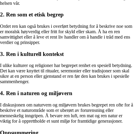
helsen vår.
2. Ren som et etisk begrep
Ordet ren kan også brukes i overført betydning for å beskrive noe som
er moralsk høyverdig eller fritt for skyld eller skam. Å ha en ren
samvittighet eller å leve et rent liv handler om å handle i tråd med ens
verdier og prinsipper.
3. Ren i kulturell kontekst
I ulike kulturer og religioner har begrepet renhet en spesiell betydning.
Det kan være knyttet til ritualer, seremonier eller tradisjoner som skal
sikre at en person eller gjenstand er ren før den kan brukes i spesielle
sammenhenger.
4. Ren i naturen og miljøvern
I diskusjonen om naturvern og miljøvern brukes begrepet ren ofte for å
beskrive et naturområde som er uberørt av forurensning eller
menneskelig inngripen. Å bevare ren luft, ren mat og ren natur er
viktig for å opprettholde et sunt miljø for framtidige generasjoner.
Oppsummering