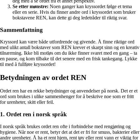
deg med å se ordet fra et annet perspektiv.
Se etter mønstre:
Noen ganger kan kryssordet følge et tema
eller en serie. Hvis du finner andre ord i kryssordet som bruker
bokstavene REN, kan dette gi deg ledetråder til riktig svar.
Sammenfattning
Kryssord kan være både utfordrende og givende. Å finne riktige ord
med ulikt antall bokstaver som REN krever et skarpt sinn og en kreativ
tilnærming. Ikke bli motløs om du ikke finner svaret med en gang – ta
en pause, og kom tilbake til det senere med en frisk tankegang. Lykke
til med å fullføre kryssordet!
Betydningen av ordet REN
Ordet ren har en rekke betydninger og anvendelser på norsk. Det er et
ord som brukes i ulike sammenhenger for å beskrive noe som er fritt
for urenheter, skitt eller feil.
1. Ordet ren i norsk språk
I norsk språk brukes ordet ren ofte i forbindelse med rengjøring og
hygiene. Når noe er rent, betyr det at det er fri for smuss, bakterier eller
andre urenheter. Å ha et rent hjem, rent tøy eller rent vann er viktig for