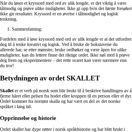
Når du løser et kryssord med ord av ulik lengde, er det viktig å være
tålmodig og prøve ulike muligheter. Ikke gi opp hvis det første forsøket
ikke gir resultater. Kryssord er en øvelse i tålmodighet og logisk
tenkning.
Sammenfatning:
Fordelen med å løse kryssord med ord av ulik lengde er at det utfordrer
deg til å tenke kreativt og logisk. Ved å bruke de bokstavene du
allerede har, se etter mønstre, bruke ordbøker og være åpen for ulike
muligheter, kan du lettere finne det riktige ordet. Ikke nøl med å prøve
deg frem og eksperimentere – det rette svaret kan være nærmere enn
du tror!
Betydningen av ordet SKALLET
Skallet
er et verb på norsk som blir brukt til å beskrive handlingen av å
fjerne håret eller pelsen fra hodet eller kroppen til en person eller et dyr.
Ordet kommer fra norrønt skalla og har vært en del av det norske
språket i lang tid.
Opprinnelse og historie
Ordet skallet har dype røtter i norsk språkhistorie og har blitt brukt i