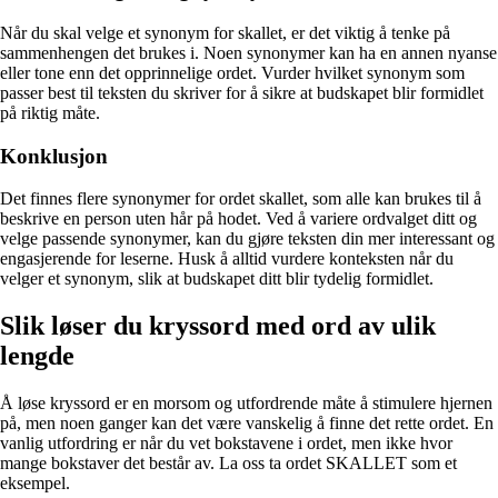
Når du skal velge et synonym for skallet, er det viktig å tenke på
sammenhengen det brukes i. Noen synonymer kan ha en annen nyanse
eller tone enn det opprinnelige ordet. Vurder hvilket synonym som
passer best til teksten du skriver for å sikre at budskapet blir formidlet
på riktig måte.
Konklusjon
Det finnes flere synonymer for ordet skallet, som alle kan brukes til å
beskrive en person uten hår på hodet. Ved å variere ordvalget ditt og
velge passende synonymer, kan du gjøre teksten din mer interessant og
engasjerende for leserne. Husk å alltid vurdere konteksten når du
velger et synonym, slik at budskapet ditt blir tydelig formidlet.
Slik løser du kryssord med ord av ulik
lengde
Å løse kryssord er en morsom og utfordrende måte å stimulere hjernen
på, men noen ganger kan det være vanskelig å finne det rette ordet. En
vanlig utfordring er når du vet bokstavene i ordet, men ikke hvor
mange bokstaver det består av. La oss ta ordet SKALLET som et
eksempel.