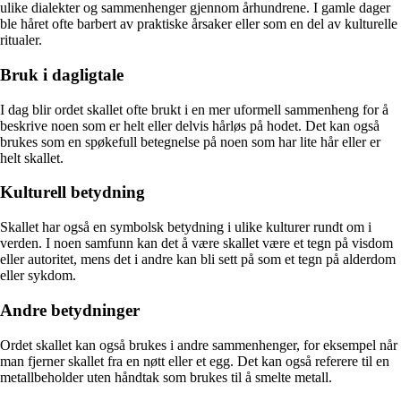
ulike dialekter og sammenhenger gjennom århundrene. I gamle dager
ble håret ofte barbert av praktiske årsaker eller som en del av kulturelle
ritualer.
Bruk i dagligtale
I dag blir ordet skallet ofte brukt i en mer uformell sammenheng for å
beskrive noen som er helt eller delvis hårløs på hodet. Det kan også
brukes som en spøkefull betegnelse på noen som har lite hår eller er
helt skallet.
Kulturell betydning
Skallet har også en symbolsk betydning i ulike kulturer rundt om i
verden. I noen samfunn kan det å være skallet være et tegn på visdom
eller autoritet, mens det i andre kan bli sett på som et tegn på alderdom
eller sykdom.
Andre betydninger
Ordet skallet kan også brukes i andre sammenhenger, for eksempel når
man fjerner skallet fra en nøtt eller et egg. Det kan også referere til en
metallbeholder uten håndtak som brukes til å smelte metall.