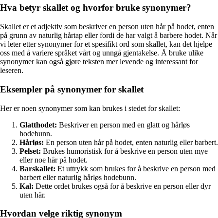
Hva betyr skallet og hvorfor bruke synonymer?
Skallet er et adjektiv som beskriver en person uten hår på hodet, enten
på grunn av naturlig hårtap eller fordi de har valgt å barbere hodet. Når
vi leter etter synonymer for et spesifikt ord som skallet, kan det hjelpe
oss med å variere språket vårt og unngå gjentakelse. Å bruke ulike
synonymer kan også gjøre teksten mer levende og interessant for
leseren.
Eksempler på synonymer for skallet
Her er noen synonymer som kan brukes i stedet for skallet:
Glatthodet:
Beskriver en person med en glatt og hårløs
hodebunn.
Hårløs:
En person uten hår på hodet, enten naturlig eller barbert.
Pelset:
Brukes humoristisk for å beskrive en person uten mye
eller noe hår på hodet.
Barskallet:
Et uttrykk som brukes for å beskrive en person med
barbert eller naturlig hårløs hodebunn.
Kal:
Dette ordet brukes også for å beskrive en person eller dyr
uten hår.
Hvordan velge riktig synonym