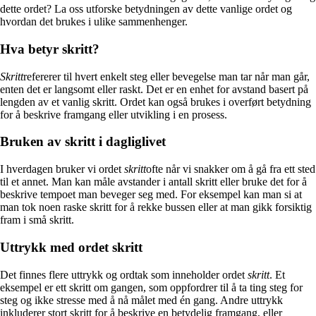
dette ordet? La oss utforske betydningen av dette vanlige ordet og
hvordan det brukes i ulike sammenhenger.
Hva betyr skritt?
Skritt
refererer til hvert enkelt steg eller bevegelse man tar når man går,
enten det er langsomt eller raskt. Det er en enhet for avstand basert på
lengden av et vanlig skritt. Ordet kan også brukes i overført betydning
for å beskrive framgang eller utvikling i en prosess.
Bruken av skritt i dagliglivet
I hverdagen bruker vi ordet
skritt
ofte når vi snakker om å gå fra ett sted
til et annet. Man kan måle avstander i antall skritt eller bruke det for å
beskrive tempoet man beveger seg med. For eksempel kan man si at
man tok noen raske skritt for å rekke bussen eller at man gikk forsiktig
fram i små skritt.
Uttrykk med ordet skritt
Det finnes flere uttrykk og ordtak som inneholder ordet
skritt
. Et
eksempel er ett skritt om gangen, som oppfordrer til å ta ting steg for
steg og ikke stresse med å nå målet med én gang. Andre uttrykk
inkluderer stort skritt for å beskrive en betydelig framgang, eller