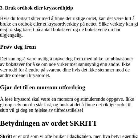
3. Bruk ordbok eller kryssordhjelp
Hvis du fortsatt sliter med å finne det riktige ordet, kan det være lurt å
bruke en ordbok eller et kryssordverktøy på nettet. Slike verktøy kan gi
deg forslag basert på antall bokstaver og de bokstavene du har
tilgjengelig.
Prøv deg frem
Det kan også være nyttig å prøve deg frem med ulike kombinasjoner
av bokstaver for å se om noe virker mer sannsynlig enn andre. Ikke
vær redd for å endre på svarene dine hvis det ikke stemmer med de
andre ordene i kryssordet.
Gjør det til en morsom utfordring
Å løse kryssord skal være en morsom og stimulerende oppgave. Ikke
gi opp selv om du står fast, og husk at det å finne det riktige ordet til
slutt vil gi deg en følelse av tilfredsstillelse!
Betydningen av ordet SKRITT
Skritt
er et ord som vi ofte bruker i dagligtalen, men hva betyr egentlig