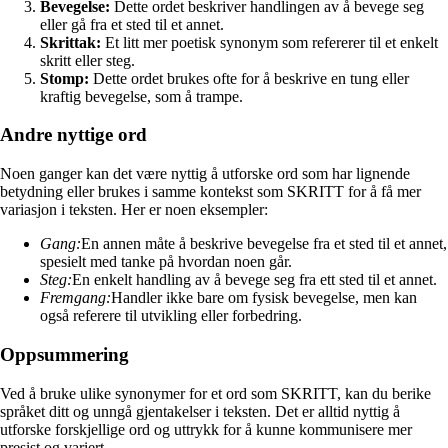
Bevegelse:
Dette ordet beskriver handlingen av å bevege seg
eller gå fra et sted til et annet.
Skrittak:
Et litt mer poetisk synonym som refererer til et enkelt
skritt eller steg.
Stomp:
Dette ordet brukes ofte for å beskrive en tung eller
kraftig bevegelse, som å trampe.
Andre nyttige ord
Noen ganger kan det være nyttig å utforske ord som har lignende
betydning eller brukes i samme kontekst som SKRITT for å få mer
variasjon i teksten. Her er noen eksempler:
Gang:
En annen måte å beskrive bevegelse fra et sted til et annet,
spesielt med tanke på hvordan noen går.
Steg:
En enkelt handling av å bevege seg fra ett sted til et annet.
Fremgang:
Handler ikke bare om fysisk bevegelse, men kan
også referere til utvikling eller forbedring.
Oppsummering
Ved å bruke ulike synonymer for et ord som SKRITT, kan du berike
språket ditt og unngå gjentakelser i teksten. Det er alltid nyttig å
utforske forskjellige ord og uttrykk for å kunne kommunisere mer
presist og variert.