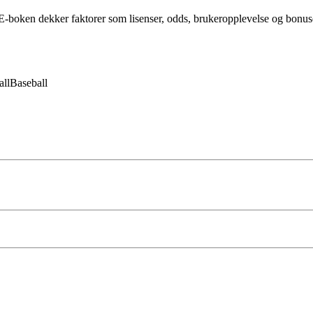
-boken dekker faktorer som lisenser, odds, brukeropplevelse og bonuser 
all
Baseball