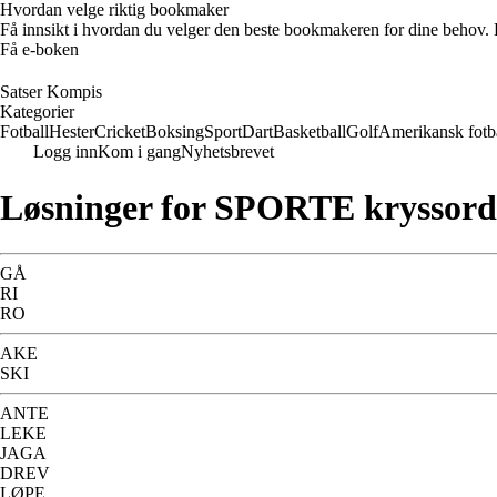
Hvordan velge riktig bookmaker
Få innsikt i hvordan du velger den beste bookmakeren for dine behov. E
Få e-boken
Satser Kompis
Kategorier
Fotball
Hester
Cricket
Boksing
Sport
Dart
Basketball
Golf
Amerikansk fotb
Logg inn
Kom i gang
Nyhetsbrevet
Løsninger for SPORTE kryssord
GÅ
RI
RO
AKE
SKI
ANTE
LEKE
JAGA
DREV
LØPE