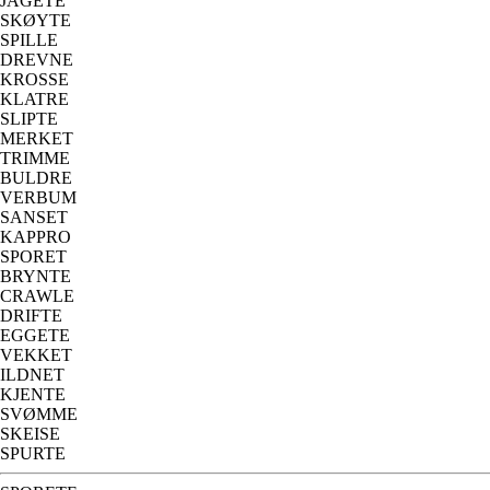
JAGETE
SKØYTE
SPILLE
DREVNE
KROSSE
KLATRE
SLIPTE
MERKET
TRIMME
BULDRE
VERBUM
SANSET
KAPPRO
SPORET
BRYNTE
CRAWLE
DRIFTE
EGGETE
VEKKET
ILDNET
KJENTE
SVØMME
SKEISE
SPURTE