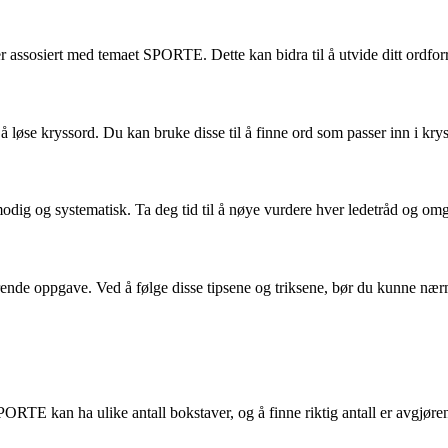
r assosiert med temaet SPORTE. Dette kan bidra til å utvide ditt ordforr
å løse kryssord. Du kan bruke disse til å finne ord som passer inn i kr
ig og systematisk. Ta deg tid til å nøye vurdere hver ledetråd og omgås
 oppgave. Ved å følge disse tipsene og triksene, bør du kunne nærme d
ORTE kan ha ulike antall bokstaver, og å finne riktig antall er avgjøren