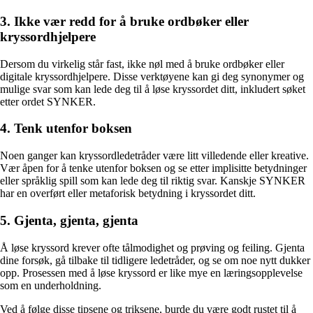
3. Ikke vær redd for å bruke ordbøker eller
kryssordhjelpere
Dersom du virkelig står fast, ikke nøl med å bruke ordbøker eller
digitale kryssordhjelpere. Disse verktøyene kan gi deg synonymer og
mulige svar som kan lede deg til å løse kryssordet ditt, inkludert søket
etter ordet SYNKER.
4. Tenk utenfor boksen
Noen ganger kan kryssordledetråder være litt villedende eller kreative.
Vær åpen for å tenke utenfor boksen og se etter implisitte betydninger
eller språklig spill som kan lede deg til riktig svar. Kanskje SYNKER
har en overført eller metaforisk betydning i kryssordet ditt.
5. Gjenta, gjenta, gjenta
Å løse kryssord krever ofte tålmodighet og prøving og feiling. Gjenta
dine forsøk, gå tilbake til tidligere ledetråder, og se om noe nytt dukker
opp. Prosessen med å løse kryssord er like mye en læringsopplevelse
som en underholdning.
Ved å følge disse tipsene og triksene, burde du være godt rustet til å