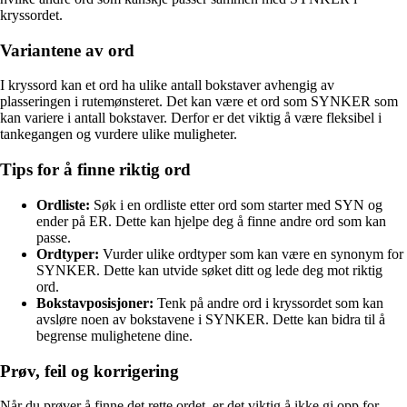
kryssordet.
Variantene av ord
I kryssord kan et ord ha ulike antall bokstaver avhengig av
plasseringen i rutemønsteret. Det kan være et ord som SYNKER som
kan variere i antall bokstaver. Derfor er det viktig å være fleksibel i
tankegangen og vurdere ulike muligheter.
Tips for å finne riktig ord
Ordliste:
Søk i en ordliste etter ord som starter med SYN og
ender på ER. Dette kan hjelpe deg å finne andre ord som kan
passe.
Ordtyper:
Vurder ulike ordtyper som kan være en synonym for
SYNKER. Dette kan utvide søket ditt og lede deg mot riktig
ord.
Bokstavposisjoner:
Tenk på andre ord i kryssordet som kan
avsløre noen av bokstavene i SYNKER. Dette kan bidra til å
begrense mulighetene dine.
Prøv, feil og korrigering
Når du prøver å finne det rette ordet, er det viktig å ikke gi opp for