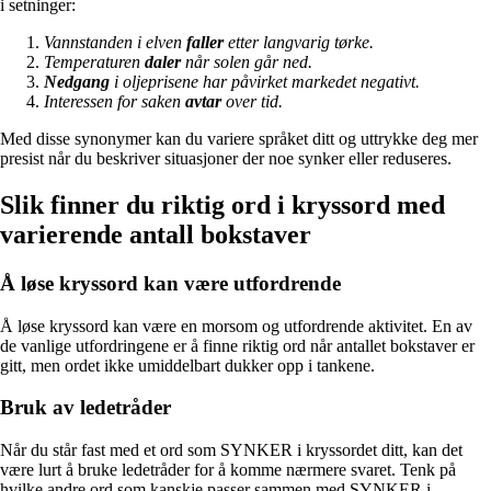
i setninger:
Vannstanden i elven
faller
etter langvarig tørke.
Temperaturen
daler
når solen går ned.
Nedgang
i oljeprisene har påvirket markedet negativt.
Interessen for saken
avtar
over tid.
Med disse synonymer kan du variere språket ditt og uttrykke deg mer
presist når du beskriver situasjoner der noe synker eller reduseres.
Slik finner du riktig ord i kryssord med
varierende antall bokstaver
Å løse kryssord kan være utfordrende
Å løse kryssord kan være en morsom og utfordrende aktivitet. En av
de vanlige utfordringene er å finne riktig ord når antallet bokstaver er
gitt, men ordet ikke umiddelbart dukker opp i tankene.
Bruk av ledetråder
Når du står fast med et ord som SYNKER i kryssordet ditt, kan det
være lurt å bruke ledetråder for å komme nærmere svaret. Tenk på
hvilke andre ord som kanskje passer sammen med SYNKER i