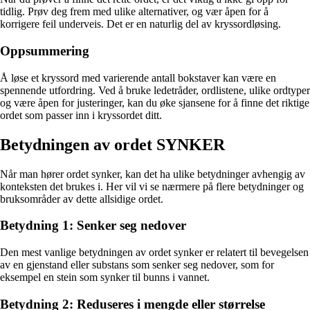
tidlig. Prøv deg frem med ulike alternativer, og vær åpen for å
korrigere feil underveis. Det er en naturlig del av kryssordløsing.
Oppsummering
Å løse et kryssord med varierende antall bokstaver kan være en
spennende utfordring. Ved å bruke ledetråder, ordlistene, ulike ordtyper
og være åpen for justeringer, kan du øke sjansene for å finne det riktige
ordet som passer inn i kryssordet ditt.
Betydningen av ordet SYNKER
Når man hører ordet synker, kan det ha ulike betydninger avhengig av
konteksten det brukes i. Her vil vi se nærmere på flere betydninger og
bruksområder av dette allsidige ordet.
Betydning 1: Senker seg nedover
Den mest vanlige betydningen av ordet synker er relatert til bevegelsen
av en gjenstand eller substans som senker seg nedover, som for
eksempel en stein som synker til bunns i vannet.
Betydning 2: Reduseres i mengde eller størrelse