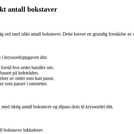
ikt antall bokstaver
tig ord med ulikt antall bokstaver. Dette krever en grundig forståelse a
et i kryssordoppgaven din:
 forstå hva ordet handler om.
asert på ledetråden.
lser av ordet som kan passe.
 som passer i rutenettet.
med riktig antall bokstaver og tilpass dem til kryssordet ditt.
ll bokstaver inkluderer: