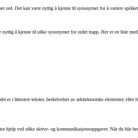
 ord. Det kan være nyttig å kjenne til synonymer for å variere språket,
e nyttig å kjenne til ulike synonymer for ordet trapp. Her er en liste med
er i litterære tekster, beskrivelser av arkitektoniske elementer, eller f
 stor hjelp ved ulike skrive- og kommunikasjonsoppgaver. Når du blir be