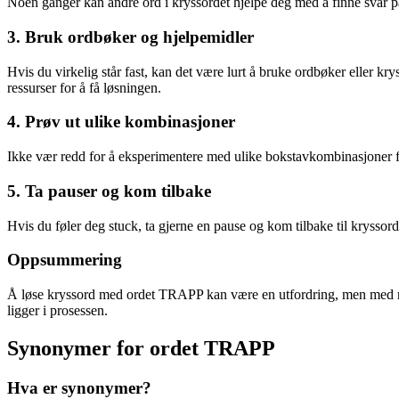
Noen ganger kan andre ord i kryssordet hjelpe deg med å finne svar
3. Bruk ordbøker og hjelpemidler
Hvis du virkelig står fast, kan det være lurt å bruke ordbøker eller kr
ressurser for å få løsningen.
4. Prøv ut ulike kombinasjoner
Ikke vær redd for å eksperimentere med ulike bokstavkombinasjoner fo
5. Ta pauser og kom tilbake
Hvis du føler deg stuck, ta gjerne en pause og kom tilbake til krysso
Oppsummering
Å løse kryssord med ordet TRAPP kan være en utfordring, men med rik
ligger i prosessen.
Synonymer for ordet TRAPP
Hva er synonymer?