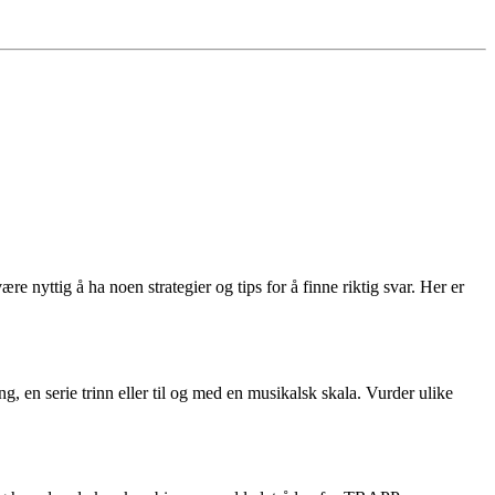
nyttig å ha noen strategier og tips for å finne riktig svar. Her er
g, en serie trinn eller til og med en musikalsk skala. Vurder ulike