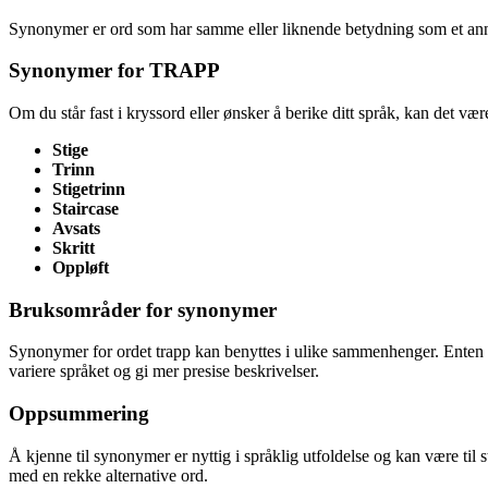
Synonymer er ord som har samme eller liknende betydning som et annet
Synonymer for TRAPP
Om du står fast i kryssord eller ønsker å berike ditt språk, kan det vær
Stige
Trinn
Stigetrinn
Staircase
Avsats
Skritt
Oppløft
Bruksområder for synonymer
Synonymer for ordet trapp kan benyttes i ulike sammenhenger. Enten det 
variere språket og gi mer presise beskrivelser.
Oppsummering
Å kjenne til synonymer er nyttig i språklig utfoldelse og kan være til
med en rekke alternative ord.