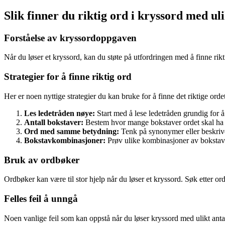
Slik finner du riktig ord i kryssord med ul
Forståelse av kryssordoppgaven
Når du løser et kryssord, kan du støte på utfordringen med å finne rik
Strategier for å finne riktig ord
Her er noen nyttige strategier du kan bruke for å finne det riktige ord
Les ledetråden nøye:
Start med å lese ledetråden grundig for å
Antall bokstaver:
Bestem hvor mange bokstaver ordet skal ha b
Ord med samme betydning:
Tenk på synonymer eller beskrive
Bokstavkombinasjoner:
Prøv ulike kombinasjoner av bokstaver
Bruk av ordbøker
Ordbøker kan være til stor hjelp når du løser et kryssord. Søk etter ord 
Felles feil å unngå
Noen vanlige feil som kan oppstå når du løser kryssord med ulikt anta