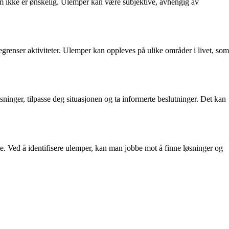
 som ikke er ønskelig. Ulemper kan være subjektive, avhengig av
egrenser aktiviteter. Ulemper kan oppleves på ulike områder i livet, som
ninger, tilpasse deg situasjonen og ta informerte beslutninger. Det kan
te. Ved å identifisere ulemper, kan man jobbe mot å finne løsninger og