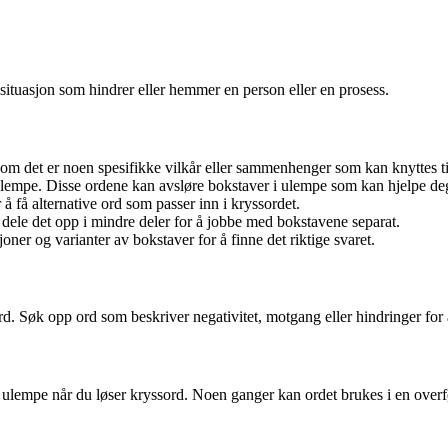
r situasjon som hindrer eller hemmer en person eller en prosess.
om det er noen spesifikke vilkår eller sammenhenger som kan knyttes ti
empe. Disse ordene kan avsløre bokstaver i ulempe som kan hjelpe deg 
 få alternative ord som passer inn i kryssordet.
 dele det opp i mindre deler for å jobbe med bokstavene separat.
ner og varianter av bokstaver for å finne det riktige svaret.
rd. Søk opp ord som beskriver negativitet, motgang eller hindringer for 
 ulempe når du løser kryssord. Noen ganger kan ordet brukes i en over