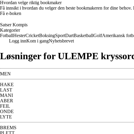
Hvordan velge riktig bookmaker
Få innsikt i hvordan du velger den beste bookmakeren for dine behov. E
Få e-boken
Satser Kompis
Kategorier
Fotball
Hester
Cricket
Boksing
Sport
Dart
Basketball
Golf
Amerikansk fotb
Logg inn
Kom i gang
Nyhetsbrevet
Løsninger for ULEMPE kryssor
MEN
HAKE
LAST
MANI
ABER
FEIL
ONDE
LYTE
BREMS
PLETT