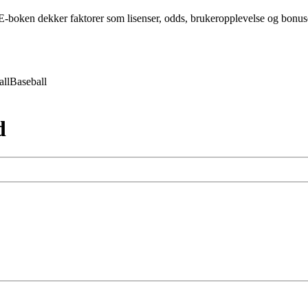
-boken dekker faktorer som lisenser, odds, brukeropplevelse og bonuser 
all
Baseball
d