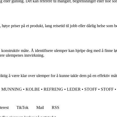
ig eller gunstig. Det kan referere til mangler, begrensninger eller noe
ye priser på et produkt, lang reisetid til jobb eller dårlig helse som b
konstruktiv måte. Å identifisere ulemper kan hjelpe deg med å finne løs
usere ulempenes innvirkning.
viktig å være klar over ulemper for å kunne takle dem på en effektiv må
•
MUNNING
•
KOLBE
•
REFRENG
•
LEDER
•
STOFF
•
STOFF
•
terest
TikTok
Mail
RSS