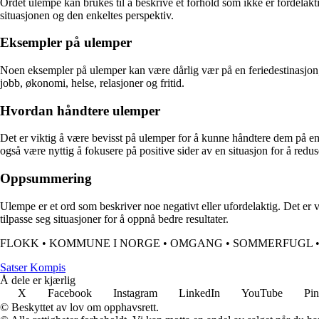
Ordet ulempe kan brukes til å beskrive et forhold som ikke er fordelakt
situasjonen og den enkeltes perspektiv.
Eksempler på ulemper
Noen eksempler på ulemper kan være dårlig vær på en feriedestinasjon, hø
jobb, økonomi, helse, relasjoner og fritid.
Hvordan håndtere ulemper
Det er viktig å være bevisst på ulemper for å kunne håndtere dem på en 
også være nyttig å fokusere på positive sider av en situasjon for å red
Oppsummering
Ulempe er et ord som beskriver noe negativt eller ufordelaktig. Det er 
tilpasse seg situasjoner for å oppnå bedre resultater.
FLOKK
•
KOMMUNE I NORGE
•
OMGANG
•
SOMMERFUGL
Satser Kompis
Å dele er kjærlig
X
Facebook
Instagram
LinkedIn
YouTube
Pin
© Beskyttet av lov om opphavsrett.