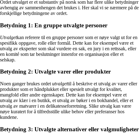
Ordet utvalget er et substantiv på norsk som har flere ulike betydninger
avhengig av sammenhengen det brukes i. Her skal vi se nærmere på de
forskjellige betydningene av ordet.
Betydning 1: En gruppe utvalgte personer
Utvalget
kan referere til en gruppe personer som er nøye valgt ut for en
spesifikk oppgave, rolle eller formål. Dette kan for eksempel være et
utvalg av eksperter som skal vurdere en sak, en jury i en rettssak, eller
en komité som tar beslutninger innenfor en organisasjon eller et
selskap.
Betydning 2: Utvalgte varer eller produkter
Noen ganger brukes ordet
utvalget
til å beskrive et utvalg av varer eller
produkter som er håndplukket eller spesielt utvalgt for kvalitet,
mangfold eller andre egenskaper. Dette kan for eksempel være et
utvalg av klær i en butikk, et utvalg av bøker i en bokhandel, eller et
utvalg av matvarer i en delikatesseforretning. Slike utvalg kan være
nøye kuratert for å tilfredsstille ulike behov eller preferanser hos
kundene.
Betydning 3: Utvalgte alternativer eller valgmuligheter