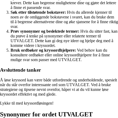
krever. Dette kan begrense mulighetene dine og gjøre det lettere
å finne et passende svar.
Søk etter tilstøtende bokstaver:
Hvis du allerede kjenner til
noen av de omliggende bokstavene i svaret, kan du bruke dem
til å begrense alternativene dine og øke sjansene for å finne riktig
svar.
Prøv synonymer og beslektede termer:
Hvis du sitter fast, kan
du prøve å tenke på synonymer eller relaterte termer til
UTVALGET. Dette kan gi deg nye ideer og hjelpe deg med å
komme videre i kryssordet.
Bruk ordbøker og kryssordhjelpere:
Ved behov kan du
konsultere ordbøker eller online kryssordhjelpere for å finne
mulige svar som passer med UTVALGET.
Avsluttende tanker
Å løse kryssord kan være både utfordrende og underholdende, spesielt
når du står overfor interessante ord som UTVALGET. Ved å bruke
strategiene og tipsene nevnt ovenfor, håper vi at du vil kunne løse
kryssordet effektivt og med glede.
Lykke til med kryssordløsingen!
Synonymer for ordet UTVALGET