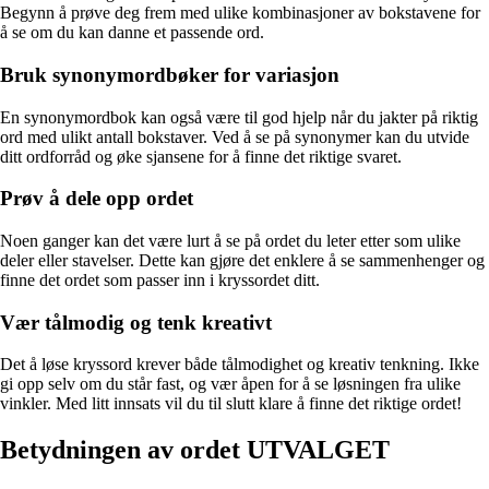
Begynn å prøve deg frem med ulike kombinasjoner av bokstavene for
å se om du kan danne et passende ord.
Bruk synonymordbøker for variasjon
En synonymordbok kan også være til god hjelp når du jakter på riktig
ord med ulikt antall bokstaver. Ved å se på synonymer kan du utvide
ditt ordforråd og øke sjansene for å finne det riktige svaret.
Prøv å dele opp ordet
Noen ganger kan det være lurt å se på ordet du leter etter som ulike
deler eller stavelser. Dette kan gjøre det enklere å se sammenhenger og
finne det ordet som passer inn i kryssordet ditt.
Vær tålmodig og tenk kreativt
Det å løse kryssord krever både tålmodighet og kreativ tenkning. Ikke
gi opp selv om du står fast, og vær åpen for å se løsningen fra ulike
vinkler. Med litt innsats vil du til slutt klare å finne det riktige ordet!
Betydningen av ordet UTVALGET