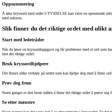
Oppsummering
Å løse kryssord med ordet UTVIDELSE kan være en spennende utfordrin
med suksess.
Slik finner du det riktige ordet med ulikt 
Start med ledetråder
Når du løser en kryssordoppgave og får problemer med et ord som har u
mot det riktige ordet.
Bruk kryssordhjelpere
Det finnes ulike verktøy på nettet som kan hjelpe deg med å finne ord b
Prøv deg frem
Noen ganger er den beste måten å finne det riktige ordet å prøve seg f
Se etter mønstre
Noen ganger kan det være lurt å se etter mønstre i kryssordet. Er det 