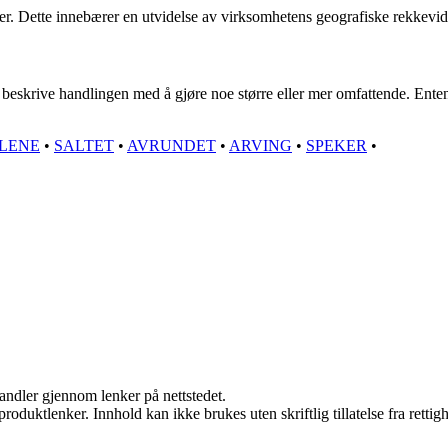
eder. Dette innebærer en utvidelse av virksomhetens geografiske rekkevi
beskrive handlingen med å gjøre noe større eller mer omfattende. Enten d
ELENE
•
SALTET
•
AVRUNDET
•
ARVING
•
SPEKER
•
handler gjennom lenker på nettstedet.
roduktlenker. Innhold kan ikke brukes uten skriftlig tillatelse fra rettig