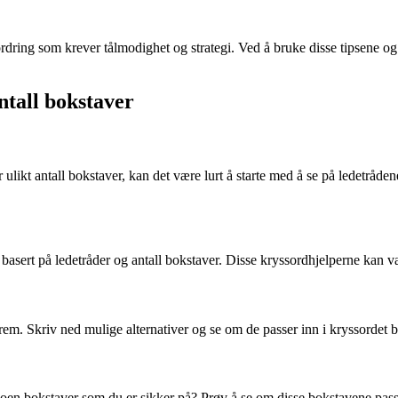
g som krever tålmodighet og strategi. Ved å bruke disse tipsene og tr
antall bokstaver
likt antall bokstaver, kan det være lurt å starte med å se på ledetråde
asert på ledetråder og antall bokstaver. Disse kryssordhjelperne kan være
rem. Skriv ned mulige alternativer og se om de passer inn i kryssordet b
noen bokstaver som du er sikker på? Prøv å se om disse bokstavene passer