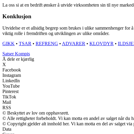
La oss si at en bedrift ønsker å utvide virksomheten sin til nye mark
Konklusjon
Utvidelse er et allsidig begrep som brukes i ulike sammenhenger for å 
viktig rolle i fremdriften og utviklingen av ulike områder.
GIKK
•
TSAR
•
REFRENG
•
ADVARER
•
KLOVDYR
•
ILDSJ
Satser Kompis
Å dele er kjærlig
X
Facebook
Instagram
LinkedIn
YouTube
Pinterest
TikTok
Mail
RSS
© Beskyttet av lov om opphavsrett.
© Alle rettigheter forbeholdt. Vi kan motta en andel av salget når du 
© Copyright gjelder alt innhold her. Vi kan motta en del av salget via p
Data