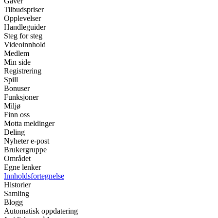
Gaver
Tilbudspriser
Opplevelser
Handleguider
Steg for steg
Videoinnhold
Medlem
Min side
Registrering
Spill
Bonuser
Funksjoner
Miljø
Finn oss
Motta meldinger
Deling
Nyheter e-post
Brukergruppe
Området
Egne lenker
Innholdsfortegnelse
Historier
Samling
Blogg
Automatisk oppdatering