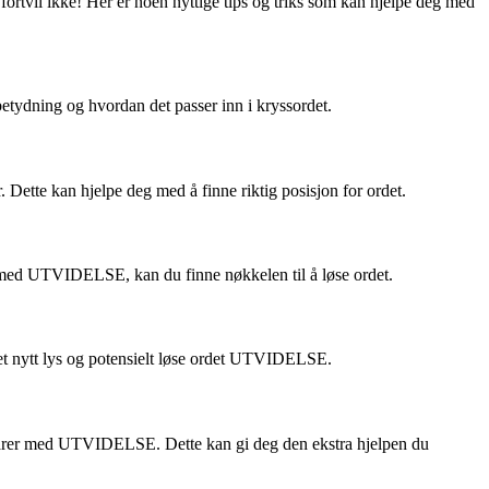
ortvil ikke! Her er noen nyttige tips og triks som kan hjelpe deg med
betydning og hvordan det passer inn i kryssordet.
Dette kan hjelpe deg med å finne riktig posisjon for ordet.
 med UTVIDELSE, kan du finne nøkkelen til å løse ordet.
 et nytt lys og potensielt løse ordet UTVIDELSE.
amsvarer med UTVIDELSE. Dette kan gi deg den ekstra hjelpen du