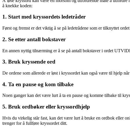
Å løse kryssord kan være en morsom og utfordrende måte å utfordre hj
å knekke koden:
1. Start med kryssordets ledetråder
Først og fremst er det viktig å se på ledetrådene som er tilknyttet or
2. Se etter antall bokstaver
En annen nyttig tilnærming er å se på antall bokstaver i ordet UTVIDE
3. Bruk kryssende ord
De ordene som allerede er løst i kryssordet kan også være til hjel
4. Ta en pause og kom tilbake
Noen ganger kan det være lurt å ta en pause og komme tilbake til kry
5. Bruk ordbøker eller kryssordhjelp
Hvis du virkelig står fast, kan det være lurt å bruke en ordbok elle
trenger for å fullføre kryssordet ditt.