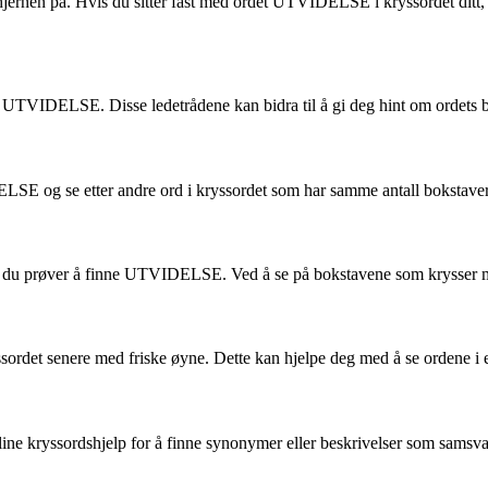
ernen på. Hvis du sitter fast med ordet UTVIDELSE i kryssordet ditt, f
det UTVIDELSE. Disse ledetrådene kan bidra til å gi deg hint om ordets 
LSE og se etter andre ord i kryssordet som har samme antall bokstaver. 
p når du prøver å finne UTVIDELSE. Ved å se på bokstavene som krysser
ssordet senere med friske øyne. Dette kan hjelpe deg med å se ordene i
r online kryssordshjelp for å finne synonymer eller beskrivelser som s