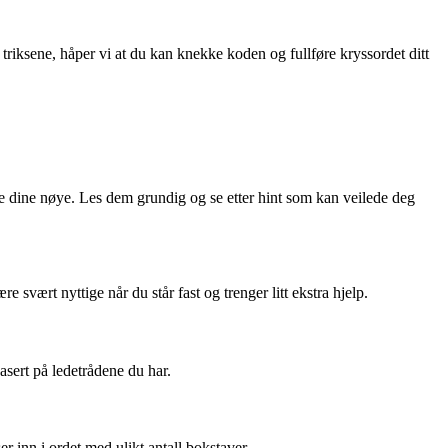
iksene, håper vi at du kan knekke koden og fullføre kryssordet ditt
ne dine nøye. Les dem grundig og se etter hint som kan veilede deg
 svært nyttige når du står fast og trenger litt ekstra hjelp.
asert på ledetrådene du har.
 inn i ordet med ulikt antall bokstaver.