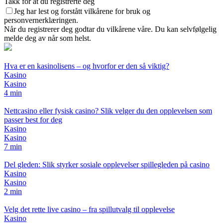
Takk for at du registrerte deg
Jeg har lest og forstått vilkårene for bruk og
personvernerklæringen.
Når du registrerer deg godtar du vilkårene våre. Du kan selvfølgelig
melde deg av når som helst.
Hva er en kasinolisen­s – og hvorfor er den så viktig?
Kasino
Kasino
4 min
Nettcasino eller fysisk casino? Slik velger du den opplevelsen som
passer best for deg
Kasino
Kasino
7 min
Del gleden: Slik styrker sosiale opplevelser spillegleden på casino
Kasino
Kasino
2 min
Velg det rette live casino – fra spillutvalg til opplevelse
Kasino