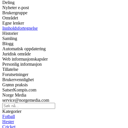
Deling
Nyheter e-post
Brukergruppe
Området
Egne lenker
Innholdsfortegnelse
Historier
Samling
Blogg
Automatisk oppdatering
Juridisk område
Web informasjonskapsler
Personlig informasjon
Tillatelse
Forutsetninger
Brukervennlighet
Grønn praksis
SatserKompis.com
Norge Media
service@norgemedia.com
Kategorier
Fotball
Hester
Cricket