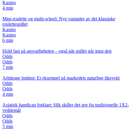
Kasino
4 min
Mini-roulette og multi-wheel: Nye varianter av det klassiske
roulettespillet
Kasino
Kasino
6 min
Hold fast på ansvarligheten – også når spillet går imot deg
Odds
Odds
7 min
Arbitrage betting: Et eksempel på markedets naturlige likevekt
Odds
Odds
4 min
Asiatisk handicap forklart: Slik skiller det seg fra tradisjonelle 1X2-
veddemål
Odds
Odds
5 min