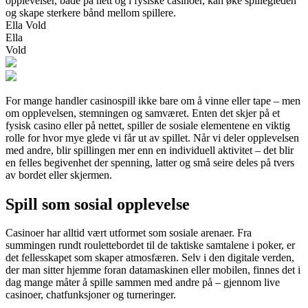
opplevelser, både på nett og i fysiske casinoer, kan øke spillegleden
og skape sterkere bånd mellom spillere.
Ella Vold
Ella
Vold
For mange handler casinospill ikke bare om å vinne eller tape – men
om opplevelsen, stemningen og samværet. Enten det skjer på et
fysisk casino eller på nettet, spiller de sosiale elementene en viktig
rolle for hvor mye glede vi får ut av spillet. Når vi deler opplevelsen
med andre, blir spillingen mer enn en individuell aktivitet – det blir
en felles begivenhet der spenning, latter og små seire deles på tvers
av bordet eller skjermen.
Spill som sosial opplevelse
Casinoer har alltid vært utformet som sosiale arenaer. Fra
summingen rundt roulettebordet til de taktiske samtalene i poker, er
det fellesskapet som skaper atmosfæren. Selv i den digitale verden,
der man sitter hjemme foran datamaskinen eller mobilen, finnes det i
dag mange måter å spille sammen med andre på – gjennom live
casinoer, chatfunksjoner og turneringer.