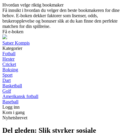
Hvordan velge riktig bookmaker
Få innsikt i hvordan du velger den beste bookmakeren for dine
behov. E-boken dekker faktorer som lisenser, odds,
brukeropplevelse og bonuser slik at du kan finne den perfekte
matchen for din spillreise.
Få e-boken
Satser Kompis
Kategorier
Fotball
Hester
Cricket
Boksing
Sport
Dart
Basketball
Golf
Amerikansk fotball
Baseball
Logg inn
Kom i gang
Nyhetsbrevet
Del gleden: Slik styrker sosiale