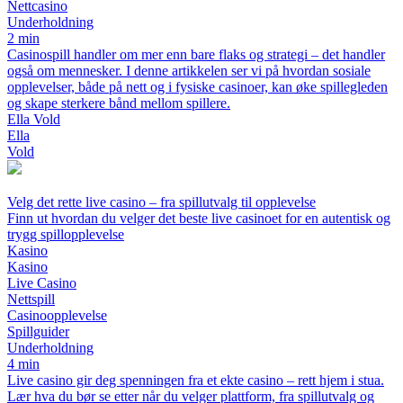
Nettcasino
Underholdning
2 min
Casinospill handler om mer enn bare flaks og strategi – det handler
også om mennesker. I denne artikkelen ser vi på hvordan sosiale
opplevelser, både på nett og i fysiske casinoer, kan øke spillegleden
og skape sterkere bånd mellom spillere.
Ella Vold
Ella
Vold
Velg det rette live casino – fra spillutvalg til opplevelse
Finn ut hvordan du velger det beste live casinoet for en autentisk og
trygg spillopplevelse
Kasino
Kasino
Live Casino
Nettspill
Casinoopplevelse
Spillguider
Underholdning
4 min
Live casino gir deg spenningen fra et ekte casino – rett hjem i stua.
Lær hva du bør se etter når du velger plattform, fra spillutvalg og