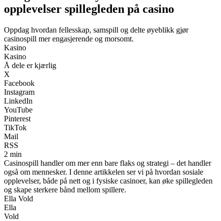
opplevelser spillegleden på casino
Oppdag hvordan fellesskap, samspill og delte øyeblikk gjør
casinospill mer engasjerende og morsomt.
Kasino
Kasino
Å dele er kjærlig
X
Facebook
Instagram
LinkedIn
YouTube
Pinterest
TikTok
Mail
RSS
2 min
Casinospill handler om mer enn bare flaks og strategi – det handler
også om mennesker. I denne artikkelen ser vi på hvordan sosiale
opplevelser, både på nett og i fysiske casinoer, kan øke spillegleden
og skape sterkere bånd mellom spillere.
Ella Vold
Ella
Vold