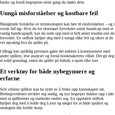
huske og forstå begrepene neste gang du møter dem.
Unngå misforståelser og kostbare feil
Manglende forståelse av terminologien kan føre til misforståelser – og i
verste fall tap. Hvis du for eksempel forveksler
asian handicap
med et
vanlig handicapspill, kan du ende opp med et helt annet resultat enn du
forventet. En ordbok hjelper deg med å unngå slike feil og sikrer at du
vet nøyaktig hva du spiller på.
I tillegg kan språklig presisjon gjøre det enklere å kommunisere med
andre spillere, lese analyser og forstå bookmakerens vilkår. Det gir deg
et solid grunnlag, enten du spiller på fotball, e-sport eller trav.
Et verktøy for både nybegynnere og
erfarne
Selv erfarne spillere kan ha nytte av å friske opp kunnskapen sin.
Bettingverdenen utvikler seg stadig, og nye begreper dukker opp i takt
med at spillformer og markeder endrer seg. En oppdatert ordbok
hjelper deg med å holde deg à jour og sørger for at både språket og
strategien din forblir skarp.