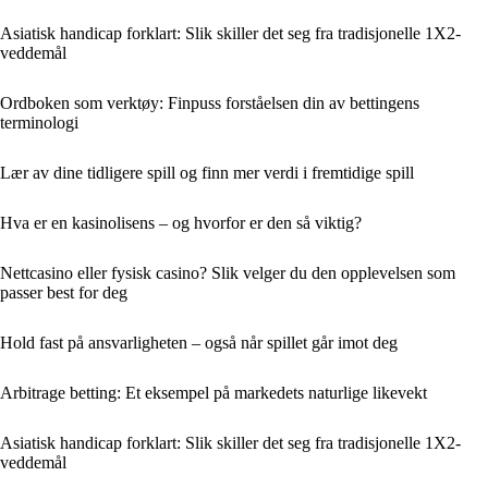
Asiatisk handicap forklart: Slik skiller det seg fra tradisjonelle 1X2-
veddemål
Ordboken som verktøy: Finpuss forståelsen din av bettingens
terminologi
Lær av dine tidligere spill og finn mer verdi i fremtidige spill
Hva er en kasinolisen­s – og hvorfor er den så viktig?
Nettcasino eller fysisk casino? Slik velger du den opplevelsen som
passer best for deg
Hold fast på ansvarligheten – også når spillet går imot deg
Arbitrage betting: Et eksempel på markedets naturlige likevekt
Asiatisk handicap forklart: Slik skiller det seg fra tradisjonelle 1X2-
veddemål