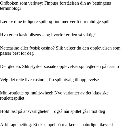
Ordboken som verktøy: Finpuss forståelsen din av bettingens
terminologi
Lær av dine tidligere spill og finn mer verdi i fremtidige spill
Hva er en kasinolisen­s – og hvorfor er den så viktig?
Nettcasino eller fysisk casino? Slik velger du den opplevelsen som
passer best for deg
Del gleden: Slik styrker sosiale opplevelser spillegleden på casino
Velg det rette live casino – fra spillutvalg til opplevelse
Mini-roulette og multi-wheel: Nye varianter av det klassiske
roulettespillet
Hold fast på ansvarligheten – også når spillet går imot deg
Arbitrage betting: Et eksempel på markedets naturlige likevekt