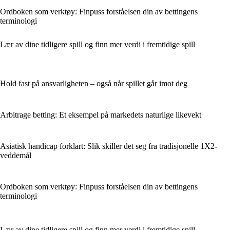
Ordboken som verktøy: Finpuss forståelsen din av bettingens
terminologi
Lær av dine tidligere spill og finn mer verdi i fremtidige spill
Hold fast på ansvarligheten – også når spillet går imot deg
Arbitrage betting: Et eksempel på markedets naturlige likevekt
Asiatisk handicap forklart: Slik skiller det seg fra tradisjonelle 1X2-
veddemål
Ordboken som verktøy: Finpuss forståelsen din av bettingens
terminologi
Lær av dine tidligere spill og finn mer verdi i fremtidige spill