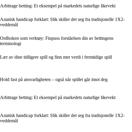
Arbitrage betting: Et eksempel på markedets naturlige likevekt
Asiatisk handicap forklart: Slik skiller det seg fra tradisjonelle 1X2-
veddemål
Ordboken som verktøy: Finpuss forståelsen din av bettingens
terminologi
Lær av dine tidligere spill og finn mer verdi i fremtidige spill
Hold fast på ansvarligheten – også når spillet går imot deg
Arbitrage betting: Et eksempel på markedets naturlige likevekt
Asiatisk handicap forklart: Slik skiller det seg fra tradisjonelle 1X2-
veddemål