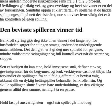
mens andelen moderate risikospillere sank fra 3,1 til 2,3 prosent.
Utviklingen går riktig vei, og grenseverktøy og bevisste vaner er en del
av forklaringen. Samtidig oppga et klart flertall av spillerne at de hadde
spilt pengespill på nett det siste året, noe som viser hvor viktig det er å
ha kontrollen på egen spilling.
Den bevisste spilleren vinner tid
Bankroll-styring gjør deg ikke til en vinner i det lange løp, for
husfordelen sørger for at ingen strategi endrer den underliggende
matematikken. Det den gjør, er å gi deg mer spilletid for pengene,
mindre voldsomme svingninger og full kontroll over når du starter og
stopper.
Sett et budsjett du kan tape, hold innsatsene små, definer tap- og
gevinstgrenser før du begynner, og bruk verktøyene casinoet tilbyr. Da
forvandler du spillingen fra en tilfeldig affære til et bevisst valg,
akkurat slik en dyktig bettingspiller behandler bankrollen sin. Og
skulle spillingen slutte å være bare underholdning, er den viktigste
grensen alltid den samme, nemlig å ta en pause.
Hold fast på ansvarligheten – også når spillet går imot deg