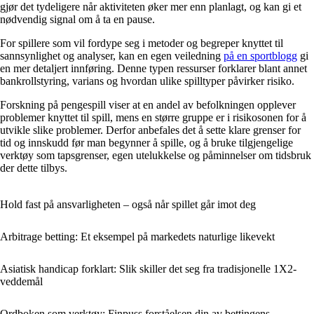
gjør det tydeligere når aktiviteten øker mer enn planlagt, og kan gi et
nødvendig signal om å ta en pause.​
For spillere som vil fordype seg i metoder og begreper knyttet til
sannsynlighet og analyser, kan en egen veiledning
på en sportblogg
gi
en mer detaljert innføring. Denne typen ressurser forklarer blant annet
bankrollstyring, varians og hvordan ulike spilltyper påvirker risiko.
Forskning på pengespill viser at en andel av befolkningen opplever
problemer knyttet til spill, mens en større gruppe er i risikosonen for å
utvikle slike problemer. Derfor anbefales det å sette klare grenser for
tid og innskudd før man begynner å spille, og å bruke tilgjengelige
verktøy som tapsgrenser, egen utelukkelse og påminnelser om tidsbruk
der dette tilbys.
Hold fast på ansvarligheten – også når spillet går imot deg
Arbitrage betting: Et eksempel på markedets naturlige likevekt
Asiatisk handicap forklart: Slik skiller det seg fra tradisjonelle 1X2-
veddemål
Ordboken som verktøy: Finpuss forståelsen din av bettingens