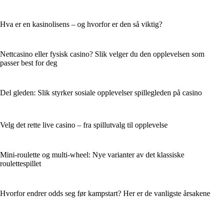
Hva er en kasinolisen­s – og hvorfor er den så viktig?
Nettcasino eller fysisk casino? Slik velger du den opplevelsen som
passer best for deg
Del gleden: Slik styrker sosiale opplevelser spillegleden på casino
Velg det rette live casino – fra spillutvalg til opplevelse
Mini-roulette og multi-wheel: Nye varianter av det klassiske
roulettespillet
Hvorfor endrer odds seg før kampstart? Her er de vanligste årsakene