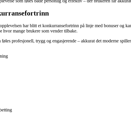
levelse som føles både personlig og effektiv – der brukeren får akkurat d
kurransefortrinn
opplevelsen har blitt et konkurransefortrinn på linje med bonuser og k
or hvor mange brukere som vender tilbake.
føles profesjonell, trygg og engasjerende – akkurat det moderne spiller
dning
betting