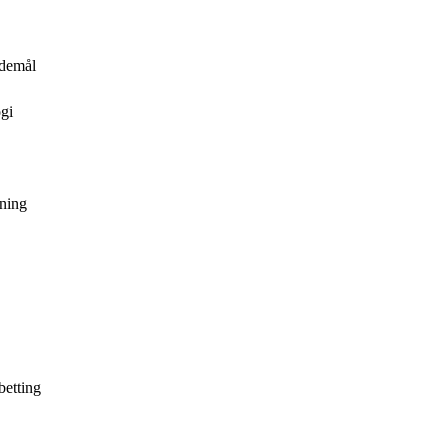
ddemål
ogi
dning
betting