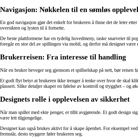
Navigasjon: Nøkkelen til en sømløs oppleve
En god navigasjon gjør det enkelt for brukeren å finne det de leter et
oversikten og lysten til å fortsette.
De beste plattformene har en tydelig hovedmeny, raske snarveier til po
foregår en stor del av spillingen via mobil, og derfor må designet være 
Brukerreisen: Fra interesse til handling
Når en bruker beveger seg gjennom et spillselskap på nett, bør reisen føl
Et godt flyt betyr at brukeren ikke trenger å tenke over hvor de skal k
plassert. Slike detaljer skaper en følelse av kontroll og trygghet – og ø
Designets rolle i opplevelsen av sikkerhet
Når man spiller med ekte penger, er tillit avgjørende. Et godt design si
være lett tilgjengelige.
Designet kan også brukes aktivt for å skape åpenhet. For eksempel ved å vi
fremstår, desto tryggere føler brukeren seg.