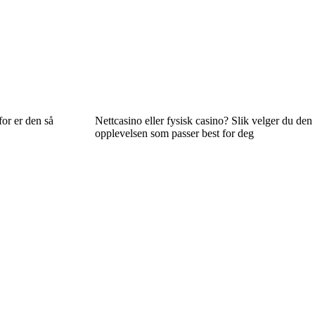
for er den så
Nettcasino eller fysisk casino? Slik velger du den
opplevelsen som passer best for deg