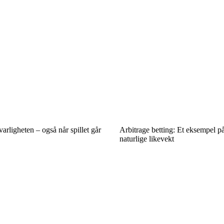
arligheten – også når spillet går
Arbitrage betting: Et eksempel p
naturlige likevekt