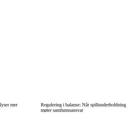
lyser mer
Regulering i balanse: Når spillunderholdning
møter samfunnsansvar