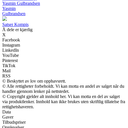
Yasmin Gulbrandsen
Yasmin
Gulbrandsen
Satser Kompis
Å dele er kjærlig
X
Facebook
Instagram
LinkedIn
YouTube
Pinterest
TikTok
Mail
RSS
© Beskyttet av lov om opphavsrett.
© Alle rettigheter forbeholdt. Vi kan motta en andel av salget når du
handler gjennom lenker på nettstedet.
© Copyright gjelder alt innhold her. Vi kan motta en del av salget
via produktlenker. Innhold kan ikke brukes uten skriftlig tillatelse fra
rettighetshaveren.
Data
Gaver
Tilbudspriser
Opplevelser