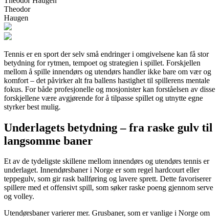
Theodor Haugen
Theodor
Haugen
Tennis er en sport der selv små endringer i omgivelsene kan få stor
betydning for rytmen, tempoet og strategien i spillet. Forskjellen
mellom å spille innendørs og utendørs handler ikke bare om vær og
komfort – det påvirker alt fra ballens hastighet til spillerens mentale
fokus. For både profesjonelle og mosjonister kan forståelsen av disse
forskjellene være avgjørende for å tilpasse spillet og utnytte egne
styrker best mulig.
Underlagets betydning – fra raske gulv til
langsomme baner
Et av de tydeligste skillene mellom innendørs og utendørs tennis er
underlaget. Innendørsbaner i Norge er som regel hardcourt eller
teppegulv, som gir rask ballføring og lavere sprett. Dette favoriserer
spillere med et offensivt spill, som søker raske poeng gjennom serve
og volley.
Utendørsbaner varierer mer. Grusbaner, som er vanlige i Norge om