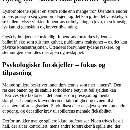
Lysforholdene spiller en større rolle enn mange tror. Utendørs endrer
solens posisjon seg gjennom dagen, og det kan gjøre det vanskelig å
se ballen i visse vinkler. Innendørs er belysningen jevn, men kunstig
lys kan gi gjenskinn og krever tilvenning.
Også lydmiljøet er forskjellig. Innendørs forsterkes lydene –
balltreff, sko som glir mot gulvet, publikums reaksjoner – og det kan
påvirke konsentrasjonen. Utendørs forsvinner lydene raskere, og
stemningen kan føles mer åpen og avslappet.
Psykologiske forskjeller – fokus og
tilpasning
Mange spillere beskriver innendørs tennis som mer “intens”. Den
raskere banen og de stabile forholdene betyr at feil sjelden kan
tilskrives ytre faktorer – det handler om presisjon og mental
skarphet. Utendørs krever derimot tålmodighet og evnen til å
akseptere uforutsigbarhet. Et vindkast eller et skjevt sprett kan endre
et poeng, og det stiller krav til spillerens mentale fleksibilitet.
Derfor utvikler mange spillere klare preferanser. Noen trives best i
hall, der alt er kontrollert, mens andre foretrekker å spille ute, der