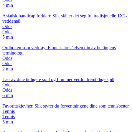
4 min
Asiatisk handicap forklart: Slik skiller det seg fra tradisjonelle 1X2-
veddemål
Odds
Odds
5 min
Ordboken som verktøy: Finpuss forståelsen din av bettingens
terminologi
Odds
Odds
2 min
Lær av dine tidligere spill og finn mer verdi i fremtidige spill
Odds
Odds
6 min
Favorittskjevhet: Slik styrer du forventningene dine som tennisbetter
Tennis
Tennis
5 min