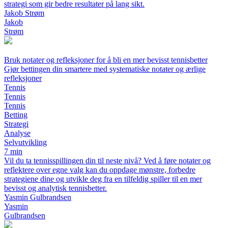
strategi som gir bedre resultater på lang sikt.
Jakob Strøm
Jakob
Strøm
Bruk notater og refleksjoner for å bli en mer bevisst tennisbetter
Gjør bettingen din smartere med systematiske notater og ærlige
refleksjoner
Tennis
Tennis
Tennis
Betting
Strategi
Analyse
Selvutvikling
7 min
Vil du ta tennisspillingen din til neste nivå? Ved å føre notater og
reflektere over egne valg kan du oppdage mønstre, forbedre
strategiene dine og utvikle deg fra en tilfeldig spiller til en mer
bevisst og analytisk tennisbetter.
Yasmin Gulbrandsen
Yasmin
Gulbrandsen