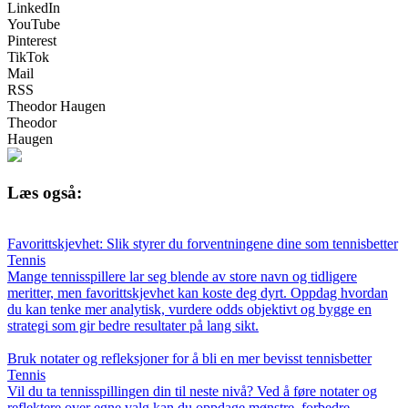
LinkedIn
YouTube
Pinterest
TikTok
Mail
RSS
Theodor Haugen
Theodor
Haugen
Læs også:
Favorittskjevhet: Slik styrer du forventningene dine som tennisbetter
Tennis
Mange tennisspillere lar seg blende av store navn og tidligere
meritter, men favorittskjevhet kan koste deg dyrt. Oppdag hvordan
du kan tenke mer analytisk, vurdere odds objektivt og bygge en
strategi som gir bedre resultater på lang sikt.
Bruk notater og refleksjoner for å bli en mer bevisst tennisbetter
Tennis
Vil du ta tennisspillingen din til neste nivå? Ved å føre notater og
reflektere over egne valg kan du oppdage mønstre, forbedre