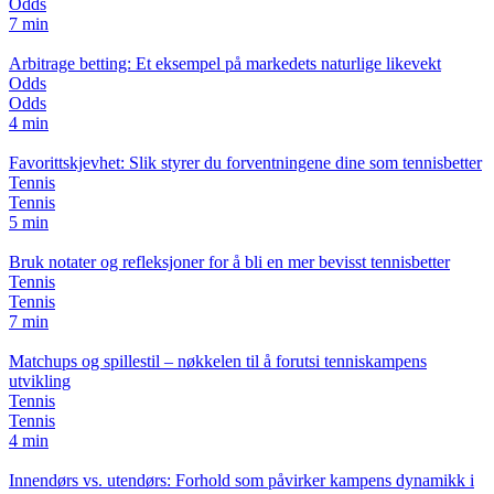
Odds
7 min
Arbitrage betting: Et eksempel på markedets naturlige likevekt
Odds
Odds
4 min
Favorittskjevhet: Slik styrer du forventningene dine som tennisbetter
Tennis
Tennis
5 min
Bruk notater og refleksjoner for å bli en mer bevisst tennisbetter
Tennis
Tennis
7 min
Matchups og spillestil – nøkkelen til å forutsi tenniskampens
utvikling
Tennis
Tennis
4 min
Innendørs vs. utendørs: Forhold som påvirker kampens dynamikk i