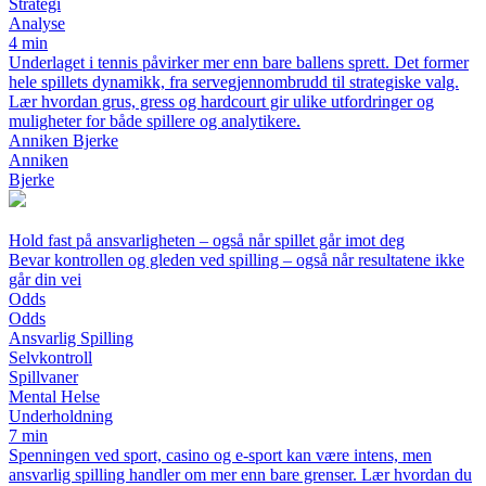
Strategi
Analyse
4 min
Underlaget i tennis påvirker mer enn bare ballens sprett. Det former
hele spillets dynamikk, fra servegjennombrudd til strategiske valg.
Lær hvordan grus, gress og hardcourt gir ulike utfordringer og
muligheter for både spillere og analytikere.
Anniken Bjerke
Anniken
Bjerke
Hold fast på ansvarligheten – også når spillet går imot deg
Bevar kontrollen og gleden ved spilling – også når resultatene ikke
går din vei
Odds
Odds
Ansvarlig Spilling
Selvkontroll
Spillvaner
Mental Helse
Underholdning
7 min
Spenningen ved sport, casino og e-sport kan være intens, men
ansvarlig spilling handler om mer enn bare grenser. Lær hvordan du